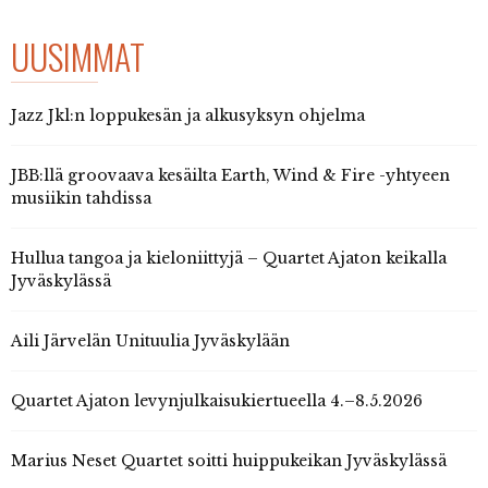
UUSIMMAT
Jazz Jkl:n loppukesän ja alkusyksyn ohjelma
JBB:llä groovaava kesäilta Earth, Wind & Fire -yhtyeen
musiikin tahdissa
Hullua tangoa ja kieloniittyjä – Quartet Ajaton keikalla
Jyväskylässä
Aili Järvelän Unituulia Jyväskylään
Quartet Ajaton levynjulkaisukiertueella 4.–8.5.2026
Marius Neset Quartet soitti huippukeikan Jyväskylässä