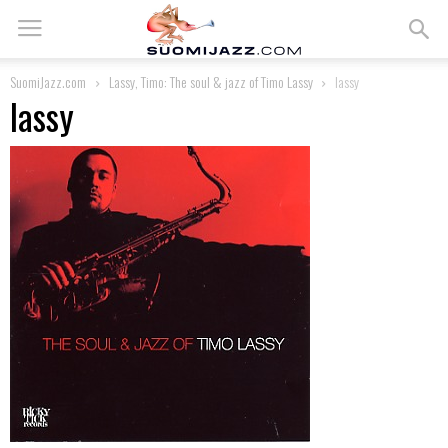
SuomiJazz.com
Lassy, Timo: The soul & jazz of Timo Lassy
lassy
lassy