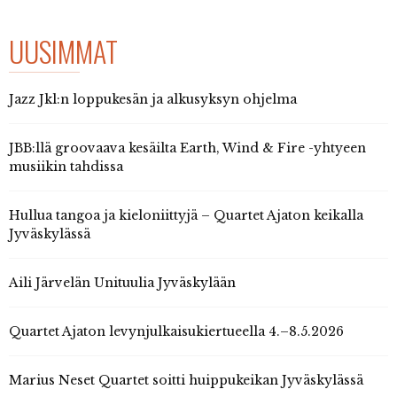
UUSIMMAT
Jazz Jkl:n loppukesän ja alkusyksyn ohjelma
JBB:llä groovaava kesäilta Earth, Wind & Fire -yhtyeen
musiikin tahdissa
Hullua tangoa ja kieloniittyjä – Quartet Ajaton keikalla
Jyväskylässä
Aili Järvelän Unituulia Jyväskylään
Quartet Ajaton levynjulkaisukiertueella 4.–8.5.2026
Marius Neset Quartet soitti huippukeikan Jyväskylässä