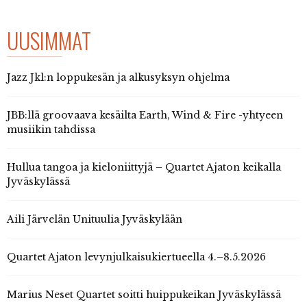
UUSIMMAT
Jazz Jkl:n loppukesän ja alkusyksyn ohjelma
JBB:llä groovaava kesäilta Earth, Wind & Fire -yhtyeen
musiikin tahdissa
Hullua tangoa ja kieloniittyjä – Quartet Ajaton keikalla
Jyväskylässä
Aili Järvelän Unituulia Jyväskylään
Quartet Ajaton levynjulkaisukiertueella 4.–8.5.2026
Marius Neset Quartet soitti huippukeikan Jyväskylässä