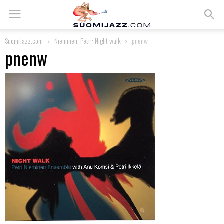
SuomiJazz.com
Nieminen, Petri: Night walk
pnenw
pnenw