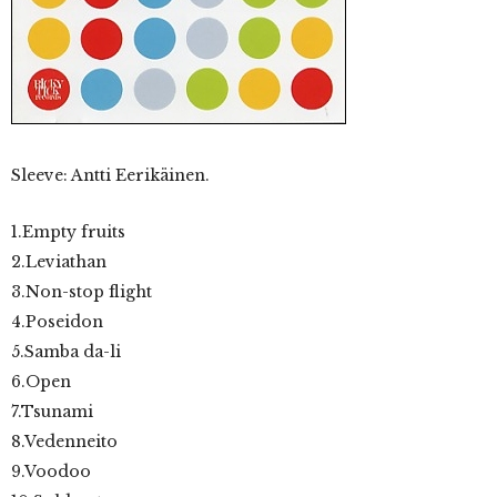
Sleeve: Antti Eerikäinen.
1.Empty fruits
2.Leviathan
3.Non-stop flight
4.Poseidon
5.Samba da-li
6.Open
7.Tsunami
8.Vedenneito
9.Voodoo