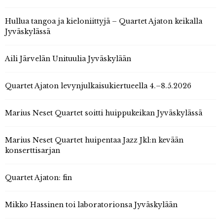
Hullua tangoa ja kieloniittyjä – Quartet Ajaton keikalla
Jyväskylässä
Aili Järvelän Unituulia Jyväskylään
Quartet Ajaton levynjulkaisukiertueella 4.–8.5.2026
Marius Neset Quartet soitti huippukeikan Jyväskylässä
Marius Neset Quartet huipentaa Jazz Jkl:n kevään
konserttisarjan
Quartet Ajaton: fin
Mikko Hassinen toi laboratorionsa Jyväskylään