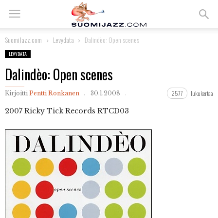
SuomiJazz.com
Levydata
Dalindèo: Open scenes
LEVYDATA
Dalindèo: Open scenes
2577
lukukertaa
Kirjoitti
Pentti Ronkanen
30.1.2008
2007
Ricky Tick Records RTCD03