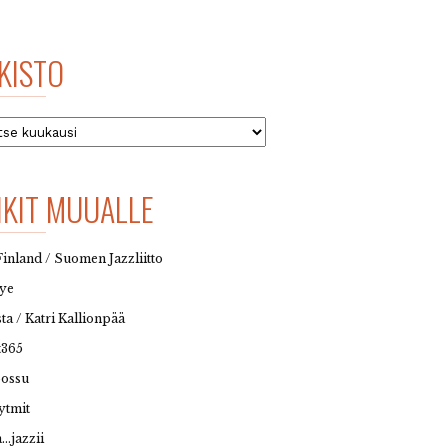
KISTO
to
NKIT MUUALLE
Finland / Suomen Jazzliitto
eye
sta / Katri Kallionpää
t365
possu
ytmit
…jazzii