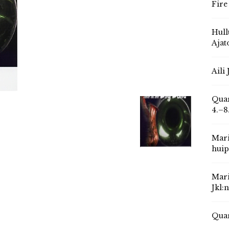
Fire
Hull
Ajat
Aili
Quar
4.–8
Mari
huip
Mari
Jkl:
Quar