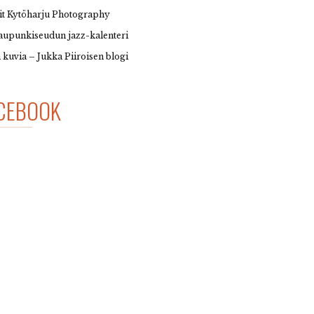
it Kytöharju Photography
upunkiseudun jazz-kalenteri
 kuvia – Jukka Piiroisen blogi
CEBOOK