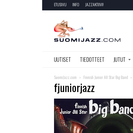
ETUSIVU
INFO
JAZZAKTIIVI!
SuomiJazz.com
UUTISET
TIEDOTTEET
JUTUT
SuomiJazz.com
Finnish Junior All Star Big Band
fjuniorjazz