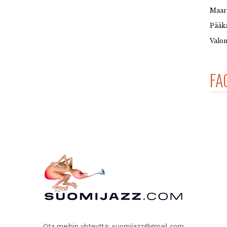
Maar
Pääka
Valon
FA
Ota meihin yhteyttä:
suomijazz@gmail.com