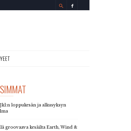
TYEET
SIMMAT
 Jkl:n loppukesän ja alkusyksyn
elma
llä groovaava kesäilta Earth, Wind &