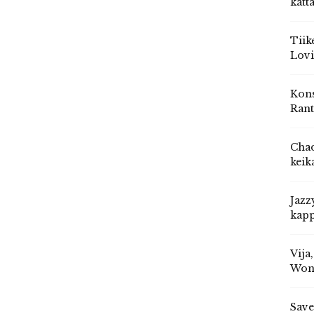
katt
Tiik
Lovi
Kons
Rant
Chad
keik
Jazz
kapp
Vija
Won
Save