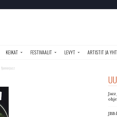
KEIKAT
FESTIVAALIT
LEVYT
ARTISTIT JA YH
fjuniorjazz
UU
Jazz
ohj
JBB: