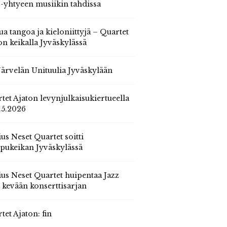
 -yhtyeen musiikin tahdissa
ua tangoa ja kieloniittyjä – Quartet
on keikalla Jyväskylässä
 Järvelän Unituulia Jyväskylään
tet Ajaton levynjulkaisukiertueella
.5.2026
us Neset Quartet soitti
pukeikan Jyväskylässä
us Neset Quartet huipentaa Jazz
n kevään konserttisarjan
tet Ajaton: fin