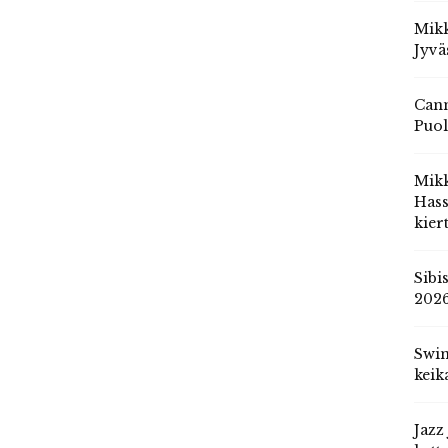
Mikk
Jyvä
Cann
Puol
Mik
Hass
kier
Sibi
202
Swin
keik
Jazz