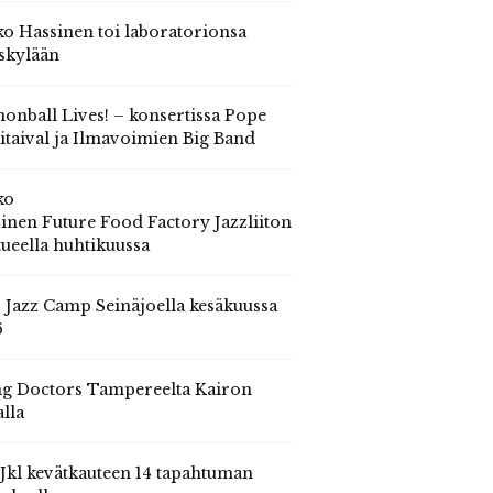
o Hassinen toi laboratorionsa
skylään
onball Lives! – konsertissa Pope
itaival ja Ilmavoimien Big Band
ko
inen Future Food Factory Jazzliiton
tueella huhtikuussa
s Jazz Camp Seinäjoella kesäkuussa
6
g Doctors Tampereelta Kairon
alla
 Jkl kevätkauteen 14 tapahtuman