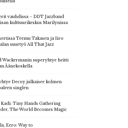
auksella
erit vauhdissa – DDT Jazzband
isan kulttuurikeskus Marilynissa
ertissa Teemu Takasen ja Iiro
alan suurtyö All That Jazz
 Wackermanin superyhtye heitti
an Äänekoskella
yhtye Decoy julkaisee kolmen
aleen singlen
, Kadi: Tiny Hands Gathering
der, The World Becomes Magic
la, Eero: Way to