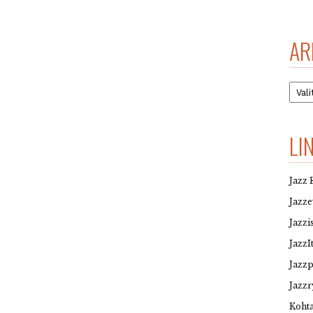
AR
Arkis
LI
Jazz 
Jazz
Jazzi
JazzI
Jazz
Jazzr
Kohta