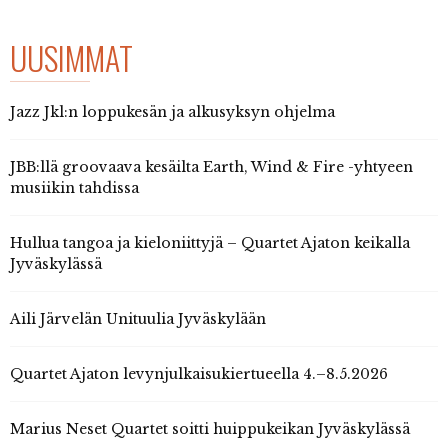
UUSIMMAT
Jazz Jkl:n loppukesän ja alkusyksyn ohjelma
JBB:llä groovaava kesäilta Earth, Wind & Fire -yhtyeen
musiikin tahdissa
Hullua tangoa ja kieloniittyjä – Quartet Ajaton keikalla
Jyväskylässä
Aili Järvelän Unituulia Jyväskylään
Quartet Ajaton levynjulkaisukiertueella 4.–8.5.2026
Marius Neset Quartet soitti huippukeikan Jyväskylässä