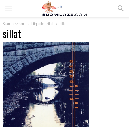
SuomiJazz.com
Piirpauke: Sillat
sillat
sillat