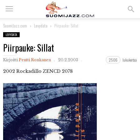
SuomiJazz.com
Levydata
Piirpauke: Sillat
LEVYDATA
Piirpauke: Sillat
2506
lukukertaa
Kirjoitti
Pentti Ronkanen
20.2.2003
2002
Rockadillo ZENCD 2078