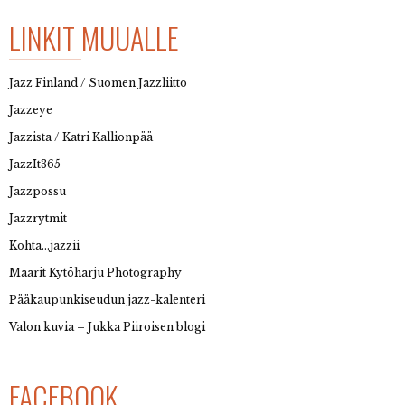
LINKIT MUUALLE
Jazz Finland / Suomen Jazzliitto
Jazzeye
Jazzista / Katri Kallionpää
JazzIt365
Jazzpossu
Jazzrytmit
Kohta…jazzii
Maarit Kytöharju Photography
Pääkaupunkiseudun jazz-kalenteri
Valon kuvia – Jukka Piiroisen blogi
FACEBOOK