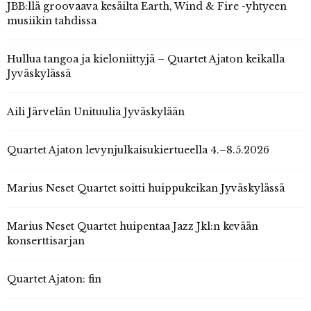
JBB:llä groovaava kesäilta Earth, Wind & Fire -yhtyeen
musiikin tahdissa
Hullua tangoa ja kieloniittyjä – Quartet Ajaton keikalla
Jyväskylässä
Aili Järvelän Unituulia Jyväskylään
Quartet Ajaton levynjulkaisukiertueella 4.–8.5.2026
Marius Neset Quartet soitti huippukeikan Jyväskylässä
Marius Neset Quartet huipentaa Jazz Jkl:n kevään
konserttisarjan
Quartet Ajaton: fin