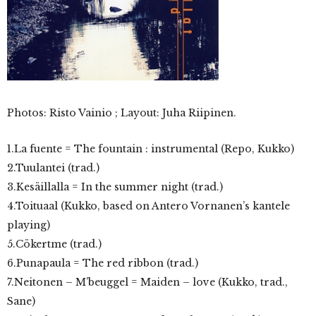
Photos: Risto Vainio ; Layout: Juha Riipinen.
1.La fuente = The fountain : instrumental (Repo, Kukko)
2.Tuulantei (trad.)
3.Kesäillalla = In the summer night (trad.)
4.Toituaal (Kukko, based on Antero Vornanen’s kantele
playing)
5.Cökertme (trad.)
6.Punapaula = The red ribbon (trad.)
7.Neitonen – M’beuggel = Maiden – love (Kukko, trad.,
Sane)