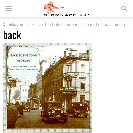
SuomiJazz.com
Helsinki City Feetwarmers: Back to the good old days : a nostalgic jazz concert
back