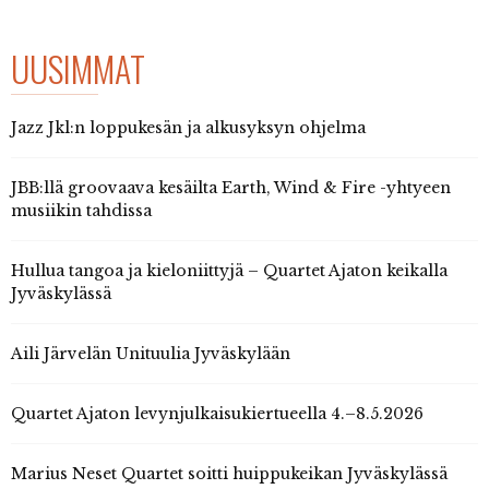
UUSIMMAT
Jazz Jkl:n loppukesän ja alkusyksyn ohjelma
JBB:llä groovaava kesäilta Earth, Wind & Fire -yhtyeen
musiikin tahdissa
Hullua tangoa ja kieloniittyjä – Quartet Ajaton keikalla
Jyväskylässä
Aili Järvelän Unituulia Jyväskylään
Quartet Ajaton levynjulkaisukiertueella 4.–8.5.2026
Marius Neset Quartet soitti huippukeikan Jyväskylässä