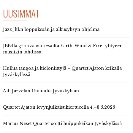
UUSIMMAT
Jazz Jkl:n loppukesän ja alkusyksyn ohjelma
JBB:llä groovaava kesäilta Earth, Wind & Fire -yhtyeen
musiikin tahdissa
Hullua tangoa ja kieloniittyjä – Quartet Ajaton keikalla
Jyväskylässä
Aili Järvelän Unituulia Jyväskylään
Quartet Ajaton levynjulkaisukiertueella 4.–8.5.2026
Marius Neset Quartet soitti huippukeikan Jyväskylässä