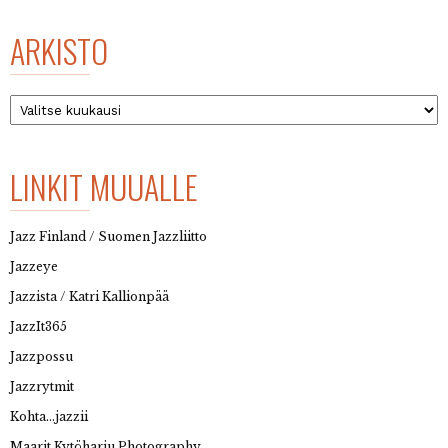
ARKISTO
Arkisto
LINKIT MUUALLE
Jazz Finland / Suomen Jazzliitto
Jazzeye
Jazzista / Katri Kallionpää
JazzIt365
Jazzpossu
Jazzrytmit
Kohta…jazzii
Maarit Kytöharju Photography