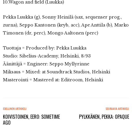
10.Wagon and field (Luukka)
Pekka Luukka (g), Sonny Heinilä (sax, sequenser prog.,
zurna), Seppo Kantonen (keyb, acc), Ape Anttila (b), Marko
Timonen (dr, perc), Mongo Aaltonen (perc)
Tuottaja = Produced by: Pekka Luukka
Studio: Sibelius-Academy, Helsinki, 8/93
Äänittäjä = Engineer: Seppo Myllyrinne
Miksaus = Mixed: at Soundtrack Studios, Helsinki
Masterointi = Mastered at: Editroom, Helsinki
EDELLINEN ARTIKKELI
SEURAAVA ARTIKKELI
KOIVISTOINEN, EERO: SOMETIME
PYLKKÄNEN, PEKKA: OPAQUE
AGO