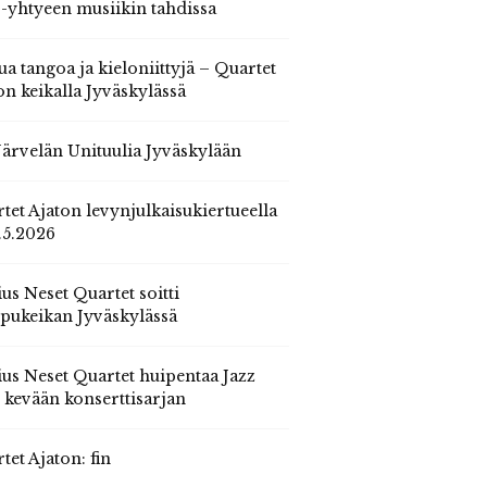
 -yhtyeen musiikin tahdissa
ua tangoa ja kieloniittyjä – Quartet
on keikalla Jyväskylässä
 Järvelän Unituulia Jyväskylään
tet Ajaton levynjulkaisukiertueella
.5.2026
us Neset Quartet soitti
pukeikan Jyväskylässä
us Neset Quartet huipentaa Jazz
n kevään konserttisarjan
tet Ajaton: fin