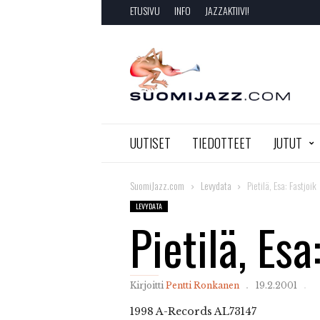
ETUSIVU
INFO
JAZZAKTIIVI!
SuomiJazz.com
UUTISET
TIEDOTTEET
JUTUT
SuomiJazz.com
Levydata
Pietilä, Esa: Fastjoik
LEVYDATA
Pietilä, Esa
Kirjoitti
Pentti Ronkanen
19.2.2001
1998
A-Records AL73147