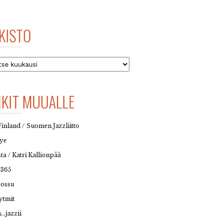
KISTO
to
NKIT MUUALLE
Finland / Suomen Jazzliitto
eye
sta / Katri Kallionpää
t365
possu
ytmit
…jazzii