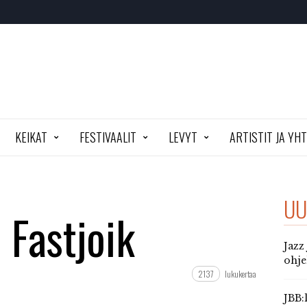
KEIKAT
FESTIVAALIT
LEVYT
ARTISTIT JA YH
UU
: Fastjoik
Jazz
ohj
2137
lukukertaa
JBB: