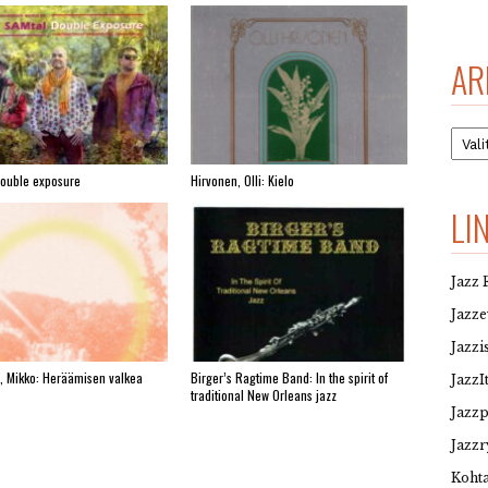
AR
Arkis
Double exposure
Hirvonen, Olli: Kielo
LI
Jazz 
Jazz
Jazzi
, Mikko: Heräämisen valkea
Birger’s Ragtime Band: In the spirit of
JazzI
traditional New Orleans jazz
Jazz
Jazzr
Kohta