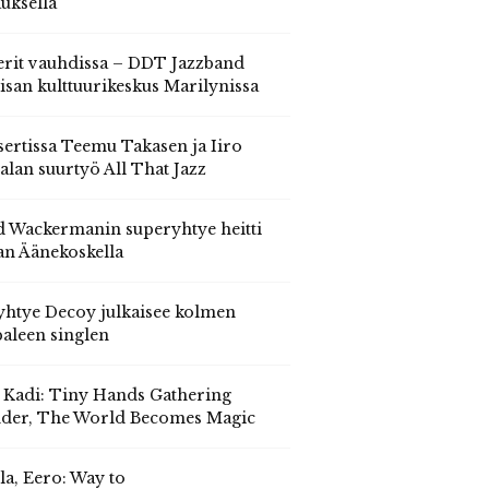
auksella
erit vauhdissa – DDT Jazzband
isan kulttuurikeskus Marilynissa
ertissa Teemu Takasen ja Iiro
alan suurtyö All That Jazz
 Wackermanin superyhtye heitti
an Äänekoskella
yhtye Decoy julkaisee kolmen
aleen singlen
, Kadi: Tiny Hands Gathering
der, The World Becomes Magic
la, Eero: Way to