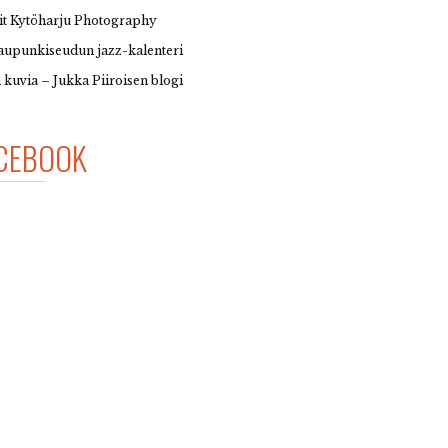
it Kytöharju Photography
upunkiseudun jazz-kalenteri
 kuvia – Jukka Piiroisen blogi
CEBOOK