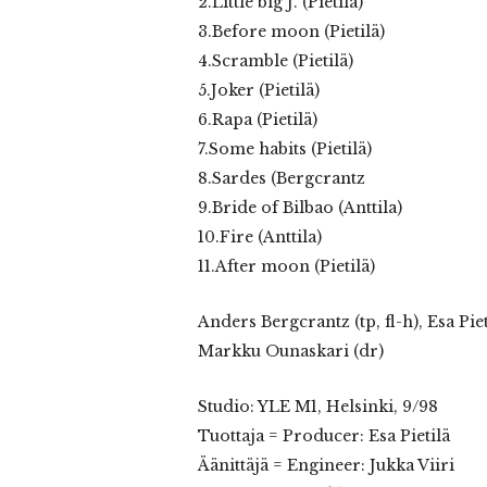
2.Little big J. (Pietilä)
3.Before moon (Pietilä)
4.Scramble (Pietilä)
5.Joker (Pietilä)
6.Rapa (Pietilä)
7.Some habits (Pietilä)
8.Sardes (Bergcrantz
9.Bride of Bilbao (Anttila)
10.Fire (Anttila)
11.After moon (Pietilä)
Anders Bergcrantz (tp, fl-h), Esa Pieti
Markku Ounaskari (dr)
Studio: YLE M1, Helsinki, 9/98
Tuottaja = Producer: Esa Pietilä
Äänittäjä = Engineer: Jukka Viiri