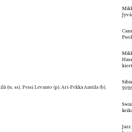
Mikk
Jyvä
Cann
Puol
Mik
Hass
kier
Sibi
lä (ts, ss), Pessi Levanto (p), Ari-Pekka Anttila (b),
202
Swin
keik
Jazz