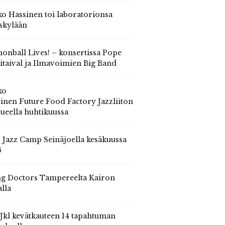
o Hassinen toi laboratorionsa
skylään
onball Lives! – konsertissa Pope
itaival ja Ilmavoimien Big Band
ko
inen Future Food Factory Jazzliiton
tueella huhtikuussa
s Jazz Camp Seinäjoella kesäkuussa
6
g Doctors Tampereelta Kairon
alla
 Jkl kevätkauteen 14 tapahtuman