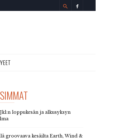
TYEET
SIMMAT
 Jkl:n loppukesän ja alkusyksyn
elma
llä groovaava kesäilta Earth, Wind &