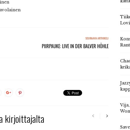
katt
inen
Savolainen
Tiik
Lovi
SEURAAVA ARTIKKELI
Kons
Rant
PIIRPAUKE: LIVE IN DER BALVER HÖHLE
Chad
keik
Jazz
kapp
Vija
Won
 kirjoittajalta
Save