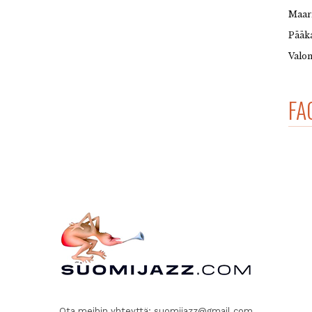
Maar
Pääka
Valon
FA
Ota meihin yhteyttä:
suomijazz@gmail.com