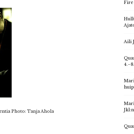
Fire
Hull
Ajat
Aili
Quar
4.–8
Mari
huip
Mari
Jkl:
entia Photo: Tanja Ahola
Quar