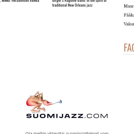
, Mikko: Heräämisen valkea
Birger’s Ragtime Band: In the spirit of
traditional New Orleans jazz
Maar
Pääka
Valon
FA
Ota meihin yhteyttä:
suomijazz@gmail.com