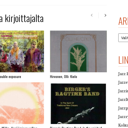
 kirjoittajalta
AR
Arkis
LI
Jazz 
Double exposure
Hirvonen, Olli: Kielo
Jazz
Jazzi
JazzI
Jazz
Jazzr
Kohta