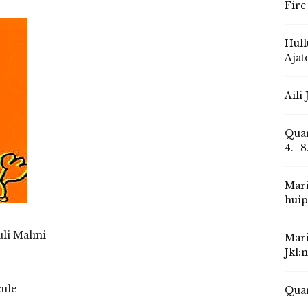
Fire
Hull
Ajat
Aili
Quar
4.–8
Mari
huip
auli Malmi
Mari
Jkl:
cule
Quar