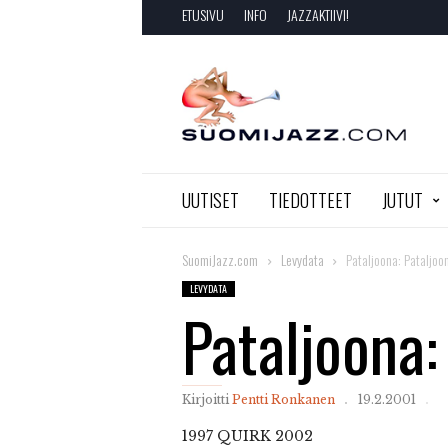
ETUSIVU
INFO
JAZZAKTIIVI!
SuomiJazz.com
UUTISET
TIEDOTTEET
JUTUT
SuomiJazz.com
Levydata
Pataljoona: Pataljoo
LEVYDATA
Pataljoona:
Kirjoitti
Pentti Ronkanen
19.2.2001
1997
QUIRK 2002