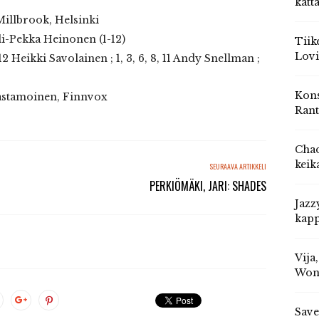
katt
 Millbrook, Helsinki
li-Pekka Heinonen (1-12)
Tiik
Lovi
, 12 Heikki Savolainen ; 1, 3, 6, 8, 11 Andy Snellman ;
Kons
aastamoinen, Finnvox
Rant
Chad
keik
SEURAAVA ARTIKKELI
PERKIÖMÄKI, JARI: SHADES
Jazz
kapp
Vija
Won
Save