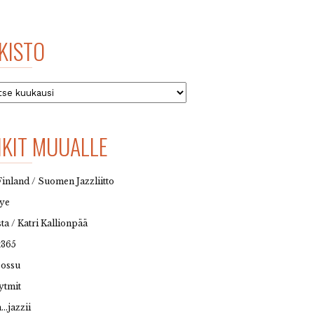
KISTO
to
NKIT MUUALLE
Finland / Suomen Jazzliitto
eye
sta / Katri Kallionpää
t365
possu
ytmit
…jazzii