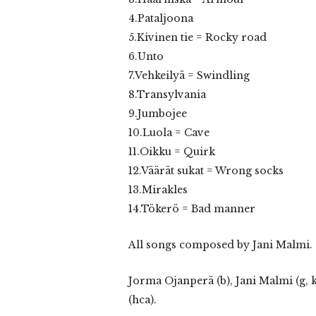
4.Pataljoona
5.Kivinen tie = Rocky road
6.Unto
7.Vehkeilyä = Swindling
8.Transylvania
9.Jumbojee
10.Luola = Cave
11.Oikku = Quirk
12.Väärät sukat = Wrong socks
13.Mirakles
14.Tökerö = Bad manner
All songs composed by Jani Malmi.
Jorma Ojanperä (b), Jani Malmi (g, 
(hca).