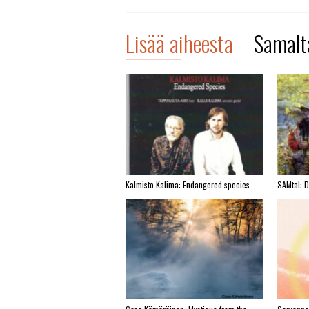
Lisää aiheesta
Samalta
Kalmisto Kalima: Endangered species
SAMtal: 