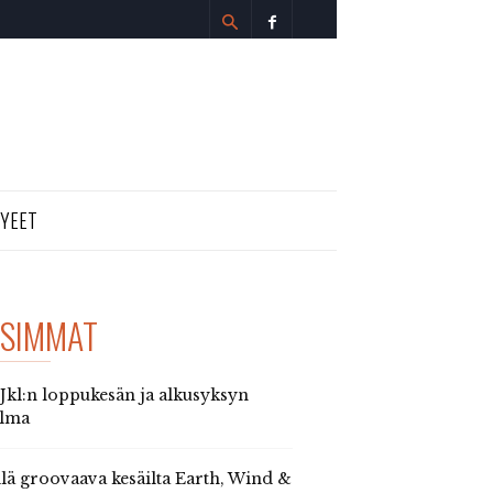
TYEET
SIMMAT
 Jkl:n loppukesän ja alkusyksyn
elma
llä groovaava kesäilta Earth, Wind &