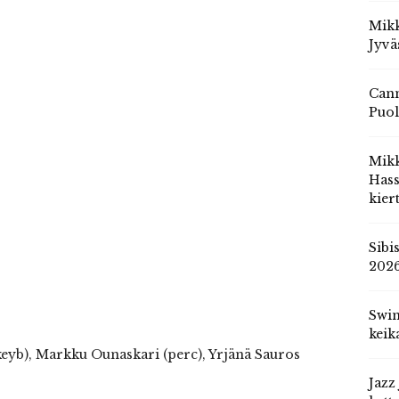
Mikk
Jyvä
Cann
Puol
Mik
Hass
kier
Sibi
202
Swin
keik
keyb), Markku Ounaskari (perc), Yrjänä Sauros
Jazz