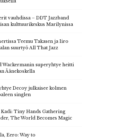
auksella
erit vauhdissa – DDT Jazzband
isan kulttuurikeskus Marilynissa
ertissa Teemu Takasen ja Iiro
alan suurtyö All That Jazz
 Wackermanin superyhtye heitti
an Äänekoskella
yhtye Decoy julkaisee kolmen
aleen singlen
, Kadi: Tiny Hands Gathering
der, The World Becomes Magic
la, Eero: Way to