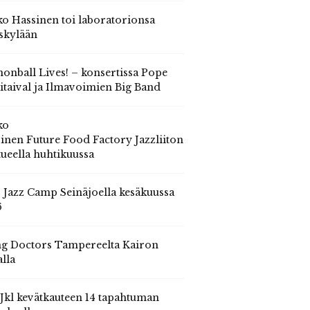
o Hassinen toi laboratorionsa
skylään
onball Lives! – konsertissa Pope
itaival ja Ilmavoimien Big Band
ko
inen Future Food Factory Jazzliiton
tueella huhtikuussa
s Jazz Camp Seinäjoella kesäkuussa
6
g Doctors Tampereelta Kairon
alla
 Jkl kevätkauteen 14 tapahtuman