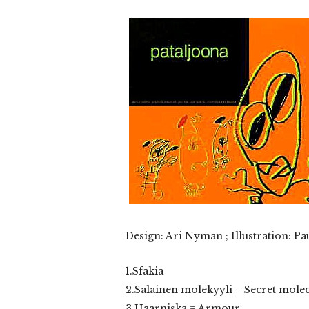
Design: Ari Nyman ; Illustration: P
1.Sfakia
2.Salainen molekyyli = Secret mole
3.Haarniska = Armour