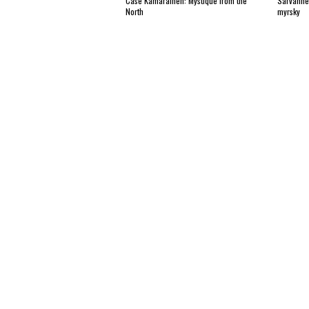
Case Kämäräinen: Mystique from the
Sarvanne
North
myrsky