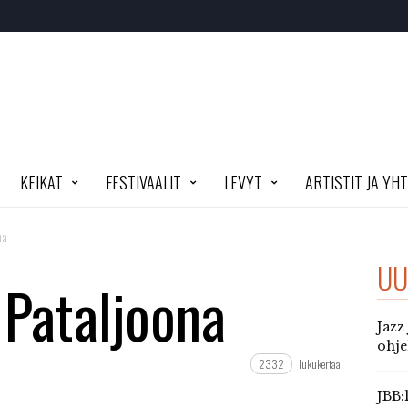
KEIKAT
FESTIVAALIT
LEVYT
ARTISTIT JA YH
na
UU
 Pataljoona
Jazz
ohj
2332
lukukertaa
JBB: