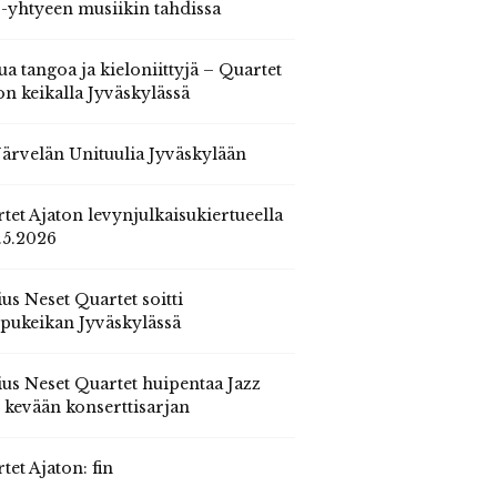
 -yhtyeen musiikin tahdissa
ua tangoa ja kieloniittyjä – Quartet
on keikalla Jyväskylässä
 Järvelän Unituulia Jyväskylään
tet Ajaton levynjulkaisukiertueella
.5.2026
us Neset Quartet soitti
pukeikan Jyväskylässä
us Neset Quartet huipentaa Jazz
n kevään konserttisarjan
tet Ajaton: fin