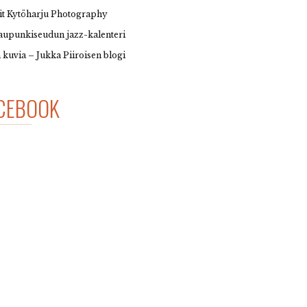
it Kytöharju Photography
upunkiseudun jazz-kalenteri
 kuvia – Jukka Piiroisen blogi
CEBOOK