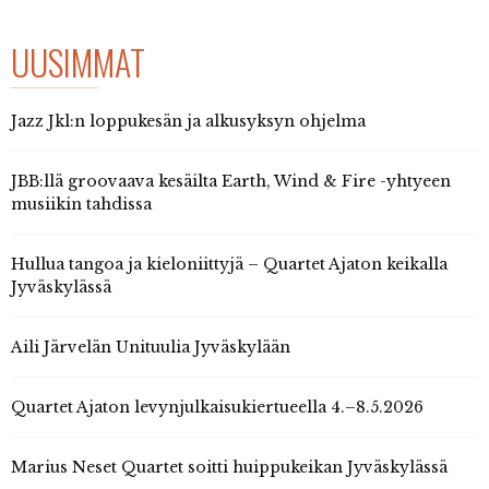
UUSIMMAT
Jazz Jkl:n loppukesän ja alkusyksyn ohjelma
JBB:llä groovaava kesäilta Earth, Wind & Fire -yhtyeen
musiikin tahdissa
Hullua tangoa ja kieloniittyjä – Quartet Ajaton keikalla
Jyväskylässä
Aili Järvelän Unituulia Jyväskylään
Quartet Ajaton levynjulkaisukiertueella 4.–8.5.2026
Marius Neset Quartet soitti huippukeikan Jyväskylässä