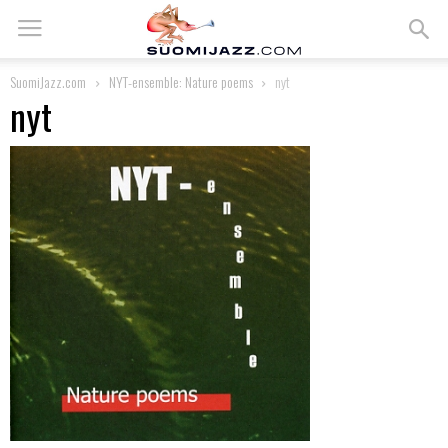
SuomiJazz.com
NYT-ensemble: Nature poems
nyt
nyt