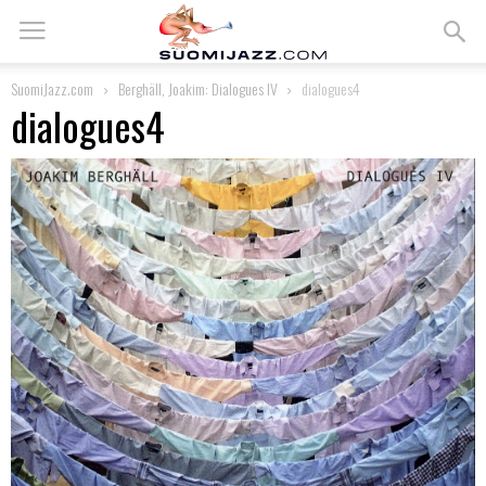
SuomiJazz.com
Berghäll, Joakim: Dialogues IV
dialogues4
dialogues4