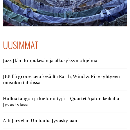
UUSIMMAT
Jazz Jkl:n loppukesän ja alkusyksyn ohjelma
JBB:llä groovaava kesäilta Earth, Wind & Fire -yhtyeen
musiikin tahdissa
Hullua tangoa ja kieloniittyjä – Quartet Ajaton keikalla
Jyväskylässä
Aili Järvelän Unituulia Jyväskylään