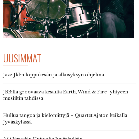
UUSIMMAT
Jazz Jkl:n loppukesän ja alkusyksyn ohjelma
JBB:llä groovaava kesäilta Earth, Wind & Fire -yhtyeen
musiikin tahdissa
Hullua tangoa ja kieloniittyjä – Quartet Ajaton keikalla
Jyväskylässä