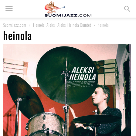
SuomiJazz.com
Heinola, Aleksi: Aleksi Heinola Quintet
heinola
heinola