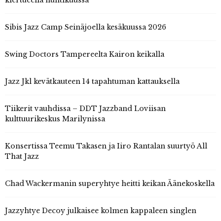
kiertueella huhtikuussa
Sibis Jazz Camp Seinäjoella kesäkuussa 2026
Swing Doctors Tampereelta Kairon keikalla
Jazz Jkl kevätkauteen 14 tapahtuman kattauksella
Tiikerit vauhdissa – DDT Jazzband Loviisan
kulttuurikeskus Marilynissa
Konsertissa Teemu Takasen ja Iiro Rantalan suurtyö All
That Jazz
Chad Wackermanin superyhtye heitti keikan Äänekoskella
Jazzyhtye Decoy julkaisee kolmen kappaleen singlen