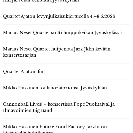
Aili Järvelän Unituulia Jyväskylään
Quartet Ajaton levynjulkaisukiertueella 4.–8.5.2026
Marius Neset Quartet soitti huippukeikan Jyväskylässä
Marius Neset Quartet huipentaa Jazz Jkl:n kevään
konserttisarjan
Quartet Ajaton: fin
Mikko Hassinen toi laboratorionsa Jyväskylään
Cannonball Lives! – konsertissa Pope Puolitaival ja
Ilmavoimien Big Band
Mikko Hassinen Future Food Factory Jazzliiton