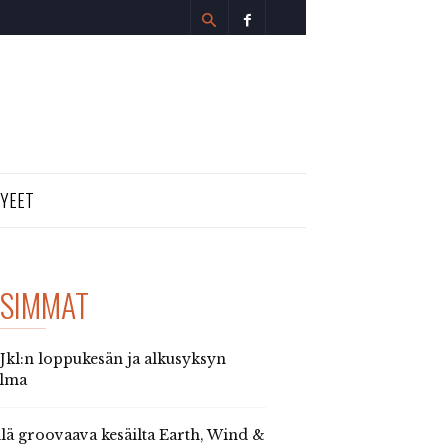
TYEET
SIMMAT
 Jkl:n loppukesän ja alkusyksyn
elma
llä groovaava kesäilta Earth, Wind &