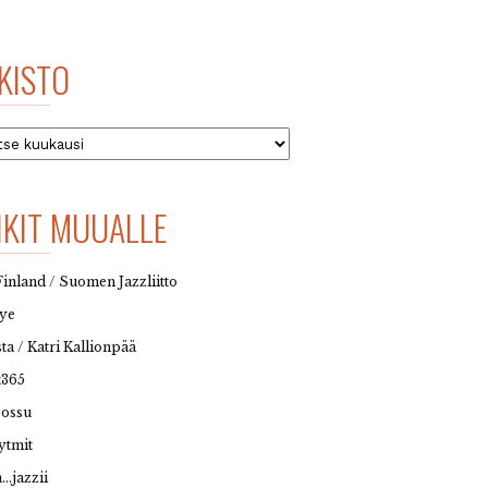
KISTO
to
NKIT MUUALLE
Finland / Suomen Jazzliitto
eye
sta / Katri Kallionpää
t365
possu
ytmit
…jazzii