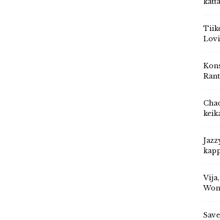
katt
Tiik
Lovi
Kons
Rant
Chad
keik
Jazz
kapp
Vija
Won
Save