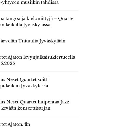
 -yhtyeen musiikin tahdissa
ua tangoa ja kieloniittyjä – Quartet
on keikalla Jyväskylässä
 Järvelän Unituulia Jyväskylään
tet Ajaton levynjulkaisukiertueella
.5.2026
us Neset Quartet soitti
pukeikan Jyväskylässä
us Neset Quartet huipentaa Jazz
n kevään konserttisarjan
tet Ajaton: fin