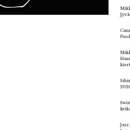
Mikk
Jyvä
Cann
Puol
Mik
Hass
kier
Sibi
202
Swin
keik
Jazz