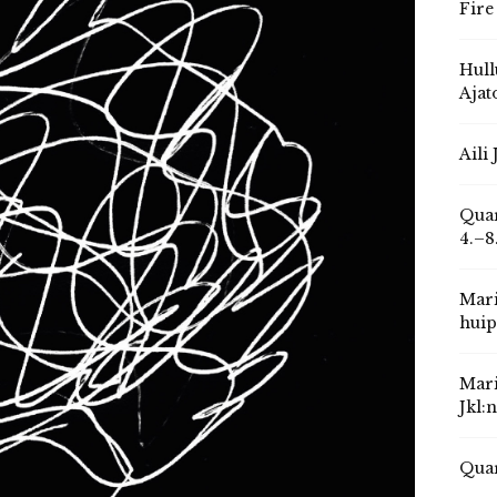
Fire
Hull
Ajat
Aili
Quar
4.–8
Mari
huip
Mari
Jkl:
Quar