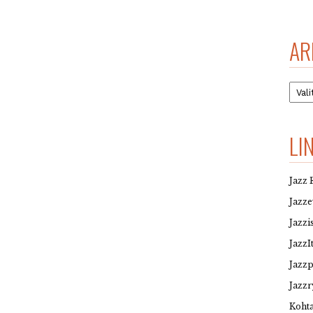
AR
Arkis
LI
Jazz 
Jazz
Jazzi
JazzI
Jazz
Jazzr
Kohta