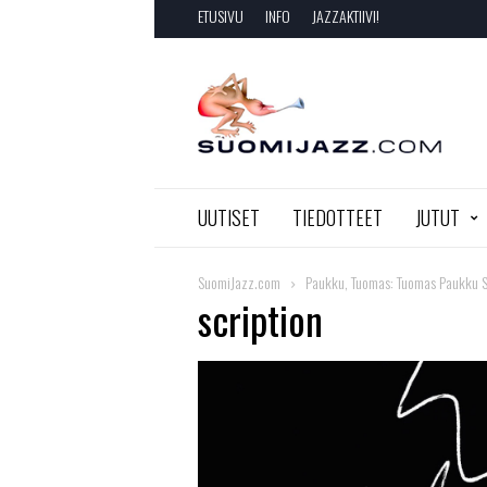
ETUSIVU
INFO
JAZZAKTIIVI!
SuomiJazz.com
UUTISET
TIEDOTTEET
JUTUT
SuomiJazz.com
Paukku, Tuomas: Tuomas Paukku S
scription