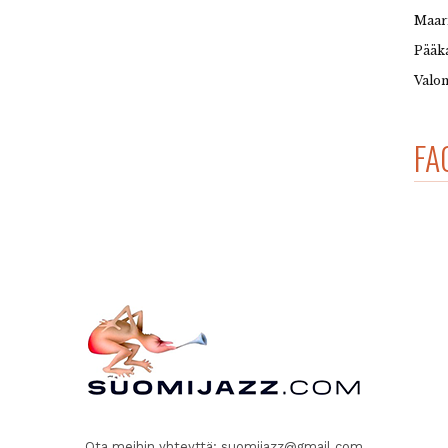
Maar
Pääka
Valon
FA
Ota meihin yhteyttä:
suomijazz@gmail.com