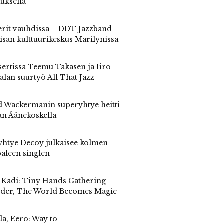
auksella
erit vauhdissa – DDT Jazzband
isan kulttuurikeskus Marilynissa
ertissa Teemu Takasen ja Iiro
alan suurtyö All That Jazz
 Wackermanin superyhtye heitti
an Äänekoskella
yhtye Decoy julkaisee kolmen
aleen singlen
, Kadi: Tiny Hands Gathering
der, The World Becomes Magic
la, Eero: Way to