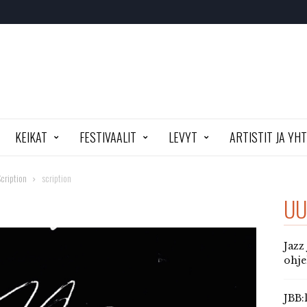
KEIKAT
FESTIVAALIT
LEVYT
ARTISTIT JA YH
cription
scription
UU
Jazz
ohj
JBB: