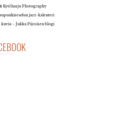
it Kytöharju Photography
upunkiseudun jazz-kalenteri
 kuvia – Jukka Piiroisen blogi
CEBOOK