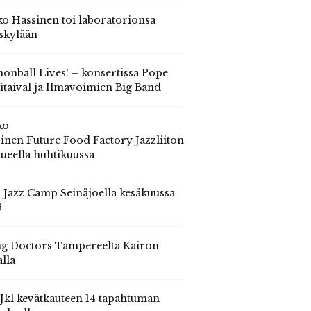
o Hassinen toi laboratorionsa
skylään
onball Lives! – konsertissa Pope
itaival ja Ilmavoimien Big Band
ko
inen Future Food Factory Jazzliiton
tueella huhtikuussa
s Jazz Camp Seinäjoella kesäkuussa
6
g Doctors Tampereelta Kairon
alla
 Jkl kevätkauteen 14 tapahtuman