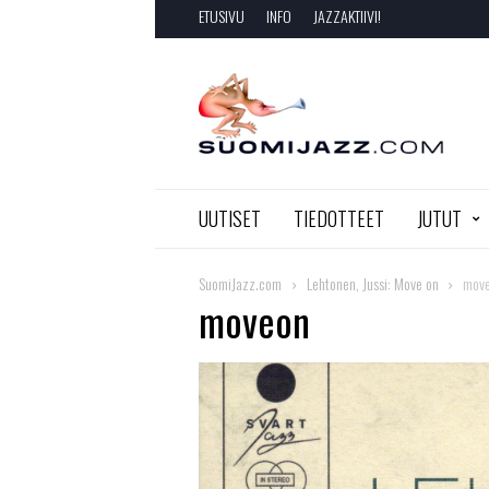
ETUSIVU
INFO
JAZZAKTIIVI!
SuomiJazz.com
UUTISET
TIEDOTTEET
JUTUT
SuomiJazz.com
Lehtonen, Jussi: Move on
mov
moveon