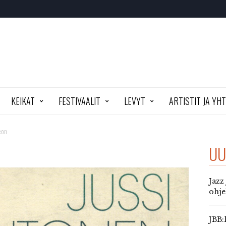
KEIKAT
FESTIVAALIT
LEVYT
ARTISTIT JA YH
eon
UU
Jazz
ohj
JBB: