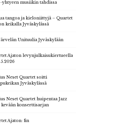
 -yhtyeen musiikin tahdissa
ua tangoa ja kieloniittyjä – Quartet
on keikalla Jyväskylässä
 Järvelän Unituulia Jyväskylään
tet Ajaton levynjulkaisukiertueella
.5.2026
us Neset Quartet soitti
pukeikan Jyväskylässä
us Neset Quartet huipentaa Jazz
n kevään konserttisarjan
tet Ajaton: fin