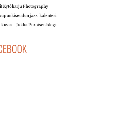
it Kytöharju Photography
upunkiseudun jazz-kalenteri
 kuvia – Jukka Piiroisen blogi
CEBOOK