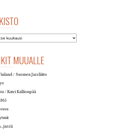
KISTO
to
NKIT MUUALLE
Finland / Suomen Jazzliitto
eye
sta / Katri Kallionpää
t365
possu
ytmit
…jazzii