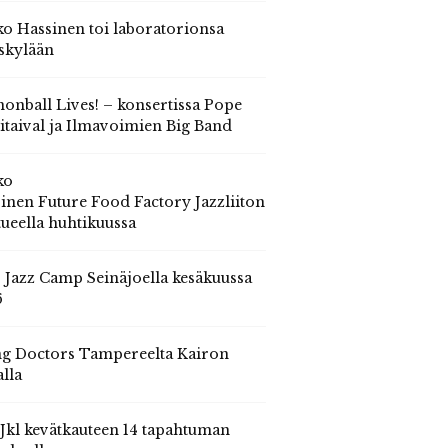
o Hassinen toi laboratorionsa
skylään
onball Lives! – konsertissa Pope
itaival ja Ilmavoimien Big Band
ko
inen Future Food Factory Jazzliiton
tueella huhtikuussa
s Jazz Camp Seinäjoella kesäkuussa
6
g Doctors Tampereelta Kairon
alla
 Jkl kevätkauteen 14 tapahtuman