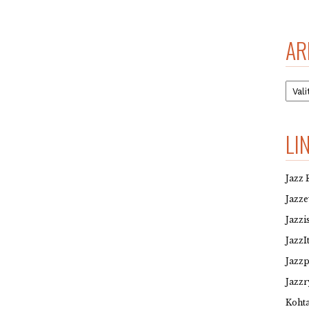
AR
Arkis
LI
Jazz 
Jazz
Jazzi
JazzI
Jazz
Jazzr
Kohta