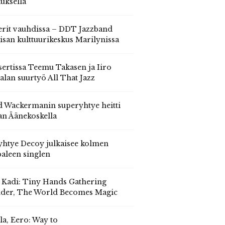
auksella
erit vauhdissa – DDT Jazzband
isan kulttuurikeskus Marilynissa
ertissa Teemu Takasen ja Iiro
alan suurtyö All That Jazz
 Wackermanin superyhtye heitti
an Äänekoskella
yhtye Decoy julkaisee kolmen
aleen singlen
, Kadi: Tiny Hands Gathering
der, The World Becomes Magic
la, Eero: Way to