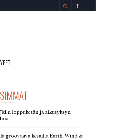
TYEET
SIMMAT
 Jkl:n loppukesän ja alkusyksyn
elma
llä groovaava kesäilta Earth, Wind &