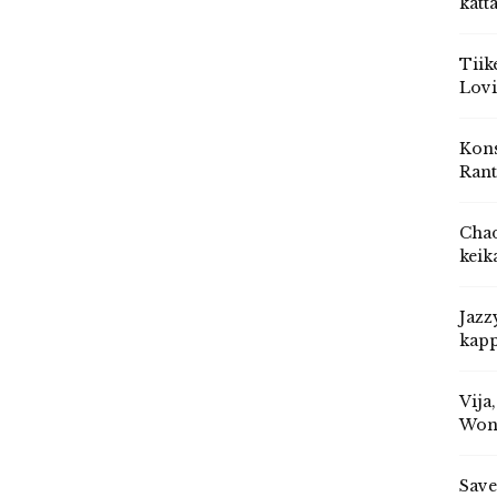
katt
Tiik
Lovi
Kons
Rant
Chad
keik
Jazz
kapp
Vija
Won
Save