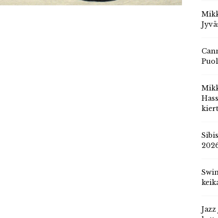
Mikk
Jyvä
Cann
Puol
Mik
Hass
kier
Sibi
202
Swin
keik
Jazz