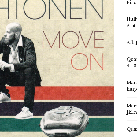
Fire
Hull
Ajat
Aili
Quar
4.–8
Mari
huip
Mari
Jkl:
Quar