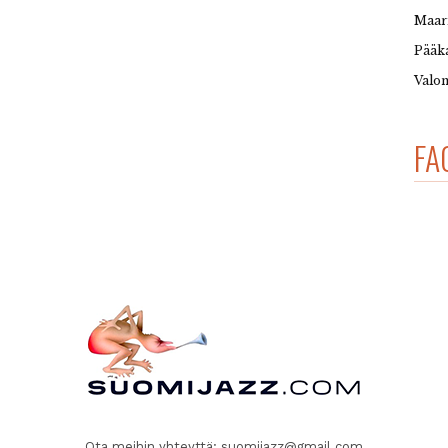
Maar
Pääka
Valon
FA
Ota meihin yhteyttä:
suomijazz@gmail.com