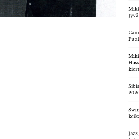
Mikk
Jyvä
Cann
Puol
Mik
Hass
kier
Sibi
202
Swin
keik
Jazz