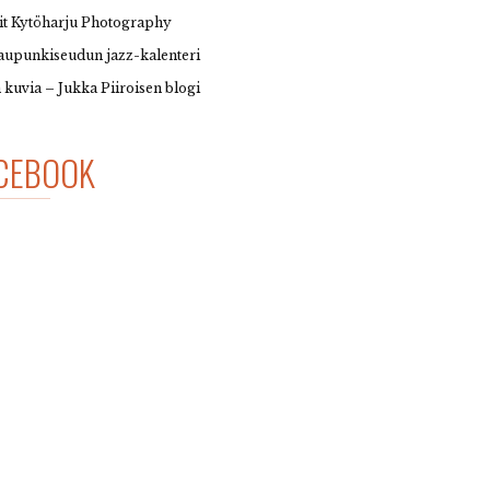
it Kytöharju Photography
upunkiseudun jazz-kalenteri
 kuvia – Jukka Piiroisen blogi
CEBOOK