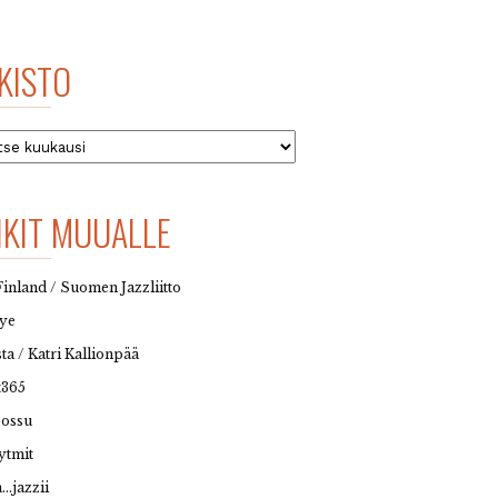
KISTO
to
NKIT MUUALLE
Finland / Suomen Jazzliitto
eye
sta / Katri Kallionpää
t365
possu
ytmit
…jazzii