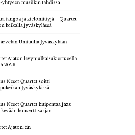
 -yhtyeen musiikin tahdissa
ua tangoa ja kieloniittyjä – Quartet
on keikalla Jyväskylässä
 Järvelän Unituulia Jyväskylään
tet Ajaton levynjulkaisukiertueella
.5.2026
us Neset Quartet soitti
pukeikan Jyväskylässä
us Neset Quartet huipentaa Jazz
n kevään konserttisarjan
tet Ajaton: fin