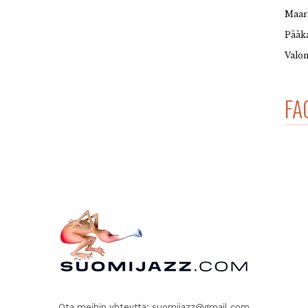
Maar
Pääka
Valon
FA
Ota meihin yhteyttä:
suomijazz@gmail.com