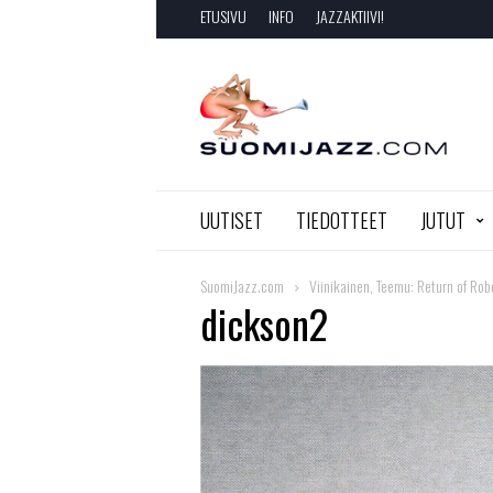
ETUSIVU
INFO
JAZZAKTIIVI!
SuomiJazz.com
UUTISET
TIEDOTTEET
JUTUT
SuomiJazz.com
Viinikainen, Teemu: Return of Rob
dickson2