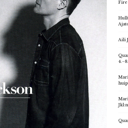
Fire
Hull
Ajat
Aili
Quar
4.–8
Mari
huip
Mari
Jkl:
Quar