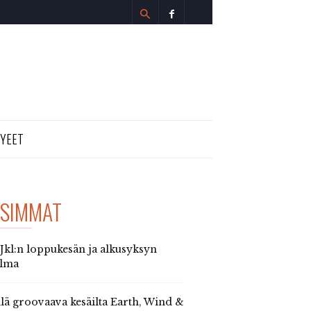
TYEET
SIMMAT
 Jkl:n loppukesän ja alkusyksyn
elma
llä groovaava kesäilta Earth, Wind &