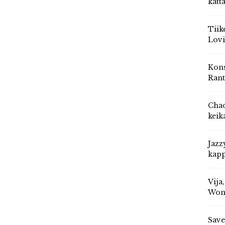
katt
Tiik
Lovi
Kons
Rant
Chad
keik
Jazz
kapp
Vija
Won
Save