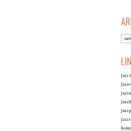
AR
Arkis
LI
Jazz 
Jazz
Jazzi
JazzI
Jazz
Jazzr
Kohta