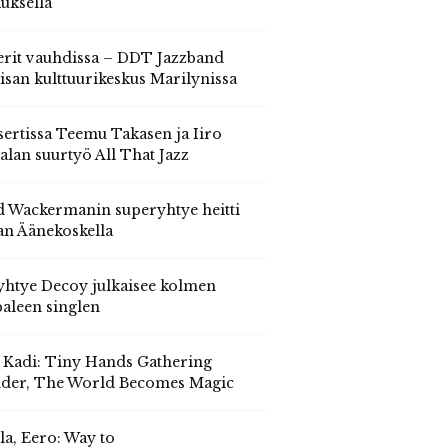
auksella
erit vauhdissa – DDT Jazzband
isan kulttuurikeskus Marilynissa
ertissa Teemu Takasen ja Iiro
alan suurtyö All That Jazz
 Wackermanin superyhtye heitti
an Äänekoskella
yhtye Decoy julkaisee kolmen
aleen singlen
, Kadi: Tiny Hands Gathering
der, The World Becomes Magic
la, Eero: Way to