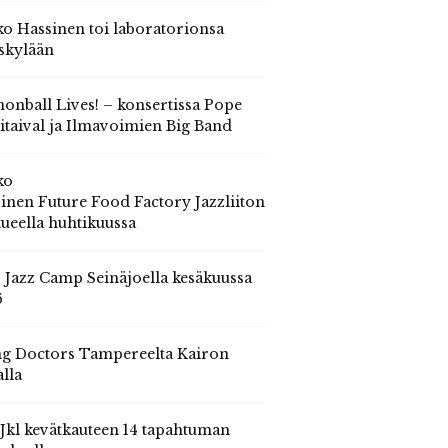
o Hassinen toi laboratorionsa
skylään
onball Lives! – konsertissa Pope
itaival ja Ilmavoimien Big Band
ko
inen Future Food Factory Jazzliiton
tueella huhtikuussa
s Jazz Camp Seinäjoella kesäkuussa
6
g Doctors Tampereelta Kairon
alla
 Jkl kevätkauteen 14 tapahtuman