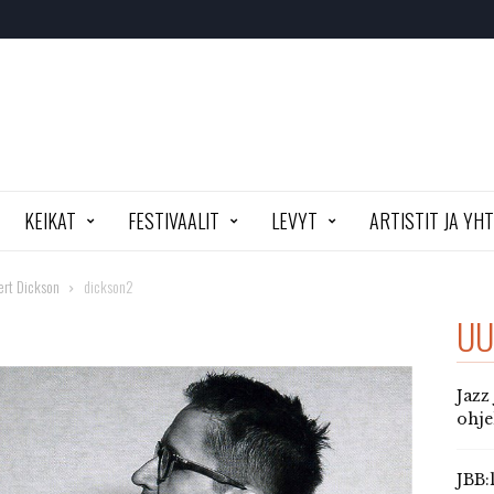
KEIKAT
FESTIVAALIT
LEVYT
ARTISTIT JA YH
ert Dickson
dickson2
UU
Jazz
ohj
JBB: