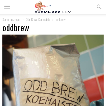
SuomiJazz.com
Odd Brew: Koemaisto
oddbrew
oddbrew