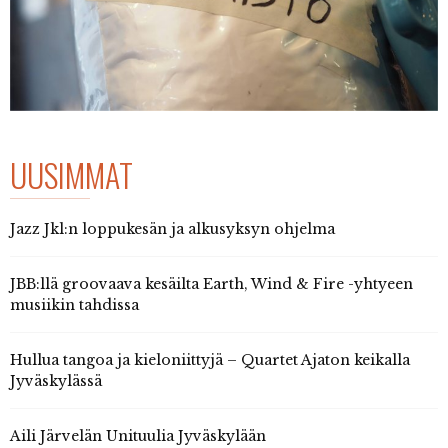
UUSIMMAT
Jazz Jkl:n loppukesän ja alkusyksyn ohjelma
JBB:llä groovaava kesäilta Earth, Wind & Fire -yhtyeen
musiikin tahdissa
Hullua tangoa ja kieloniittyjä – Quartet Ajaton keikalla
Jyväskylässä
Aili Järvelän Unituulia Jyväskylään