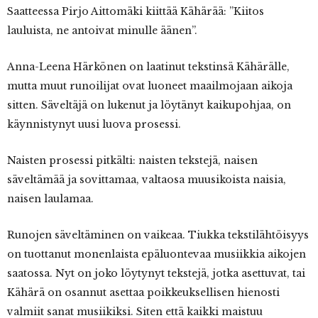
Saatteessa Pirjo Aittomäki kiittää Kähärää: ”Kiitos
lauluista, ne antoivat minulle äänen”.
Anna-Leena Härkönen on laatinut tekstinsä Kähärälle,
mutta muut runoilijat ovat luoneet maailmojaan aikoja
sitten. Säveltäjä on lukenut ja löytänyt kaikupohjaa, on
käynnistynyt uusi luova prosessi.
Naisten prosessi pitkälti: naisten tekstejä, naisen
säveltämää ja sovittamaa, valtaosa muusikoista naisia,
naisen laulamaa.
Runojen säveltäminen on vaikeaa. Tiukka tekstilähtöisyys
on tuottanut monenlaista epäluontevaa musiikkia aikojen
saatossa. Nyt on joko löytynyt tekstejä, jotka asettuvat, tai
Kähärä on osannut asettaa poikkeuksellisen hienosti
valmiit sanat musiikiksi. Siten että kaikki maistuu