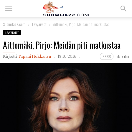
SuomiJazz.com
Levyarviot
Aittomäki, Pirjo: Meidän piti matkustaa
LEVYARVIOT
Aittomäki, Pirjo: Meidän piti matkustaa
3666
lukukertaa
Kirjoitti
Tapani Hokkanen
18.10.2016