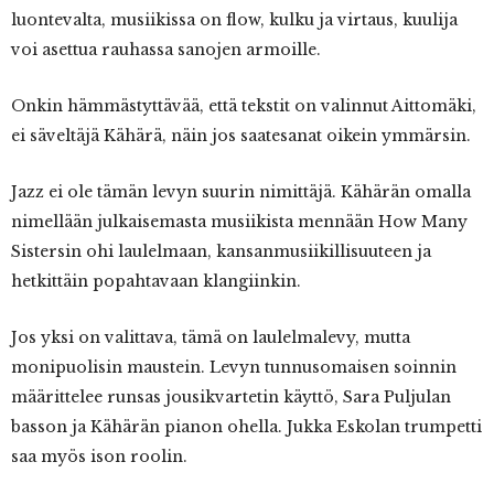
luontevalta, musiikissa on flow, kulku ja virtaus, kuulija
voi asettua rauhassa sanojen armoille.
Onkin hämmästyttävää, että tekstit on valinnut Aittomäki,
ei säveltäjä Kähärä, näin jos saatesanat oikein ymmärsin.
Jazz ei ole tämän levyn suurin nimittäjä. Kähärän omalla
nimellään julkaisemasta musiikista mennään How Many
Sistersin ohi laulelmaan, kansanmusiikillisuuteen ja
hetkittäin popahtavaan klangiinkin.
Jos yksi on valittava, tämä on laulelmalevy, mutta
monipuolisin maustein. Levyn tunnusomaisen soinnin
määrittelee runsas jousikvartetin käyttö, Sara Puljulan
basson ja Kähärän pianon ohella. Jukka Eskolan trumpetti
saa myös ison roolin.