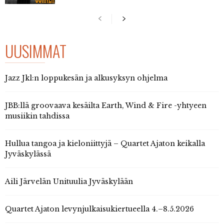
UUSIMMAT
Jazz Jkl:n loppukesän ja alkusyksyn ohjelma
JBB:llä groovaava kesäilta Earth, Wind & Fire -yhtyeen
musiikin tahdissa
Hullua tangoa ja kieloniittyjä – Quartet Ajaton keikalla
Jyväskylässä
Aili Järvelän Unituulia Jyväskylään
Quartet Ajaton levynjulkaisukiertueella 4.–8.5.2026