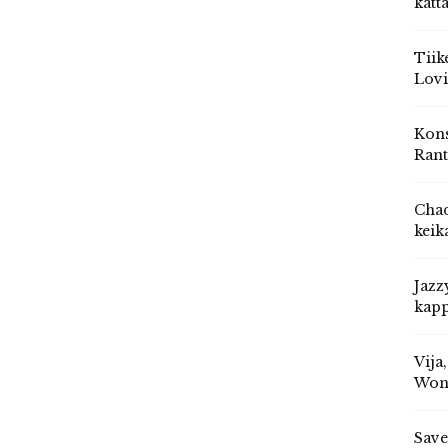
katt
Tiik
Lovi
Kons
Rant
Chad
keik
Jazz
kapp
Vija
Won
Save