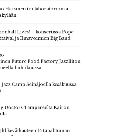
o Hassinen toi laboratorionsa
skylään
onball Lives! – konsertissa Pope
itaival ja Ilmavoimien Big Band
ko
inen Future Food Factory Jazzliiton
tueella huhtikuussa
s Jazz Camp Seinäjoella kesäkuussa
6
g Doctors Tampereelta Kairon
alla
 Jkl kevätkauteen 14 tapahtuman