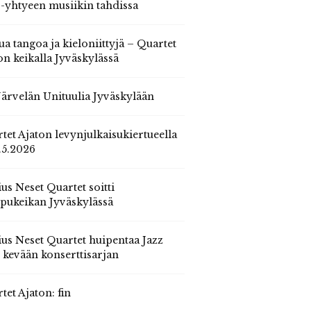
 -yhtyeen musiikin tahdissa
ua tangoa ja kieloniittyjä – Quartet
on keikalla Jyväskylässä
 Järvelän Unituulia Jyväskylään
tet Ajaton levynjulkaisukiertueella
.5.2026
us Neset Quartet soitti
pukeikan Jyväskylässä
us Neset Quartet huipentaa Jazz
n kevään konserttisarjan
tet Ajaton: fin