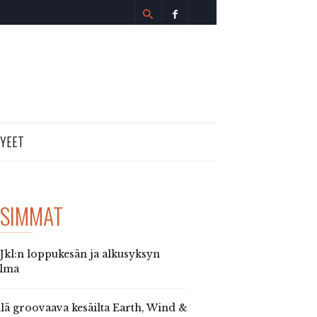
TYEET
SIMMAT
 Jkl:n loppukesän ja alkusyksyn
elma
llä groovaava kesäilta Earth, Wind &