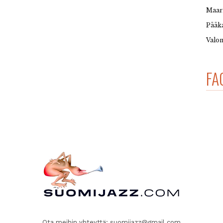
Maar
Pääka
Valon
FA
Ota meihin yhteyttä:
suomijazz@gmail.com