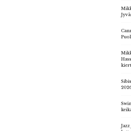
Mikk
Jyvä
Cann
Puol
Mik
Hass
kier
Sibi
202
Swin
keik
Jazz