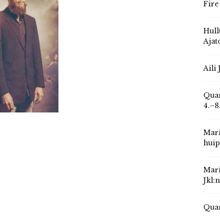
Fire
Hull
Ajat
Aili
Quar
4.–8
Mari
huip
Mari
Jkl:
Quar