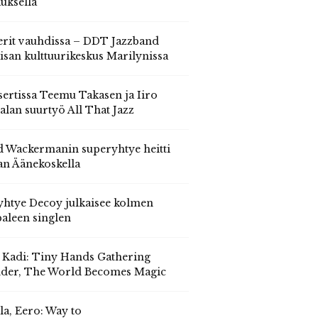
auksella
erit vauhdissa – DDT Jazzband
isan kulttuurikeskus Marilynissa
ertissa Teemu Takasen ja Iiro
alan suurtyö All That Jazz
 Wackermanin superyhtye heitti
an Äänekoskella
yhtye Decoy julkaisee kolmen
aleen singlen
, Kadi: Tiny Hands Gathering
der, The World Becomes Magic
la, Eero: Way to