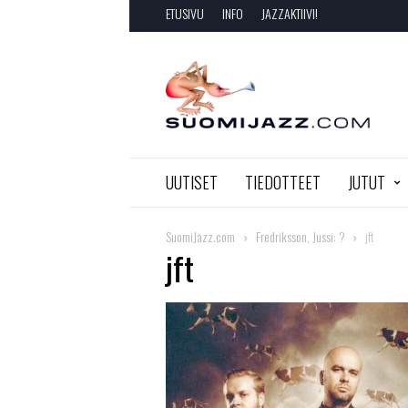
ETUSIVU
INFO
JAZZAKTIIVI!
SuomiJazz.com
UUTISET
TIEDOTTEET
JUTUT
SuomiJazz.com
Fredriksson, Jussi: ?
jft
jft