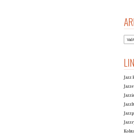
AR
Arkis
LI
Jazz 
Jazz
Jazzi
JazzI
Jazz
Jazzr
Kohta