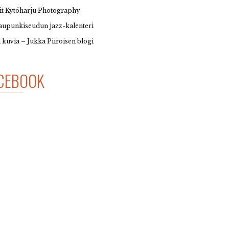
it Kytöharju Photography
upunkiseudun jazz-kalenteri
 kuvia – Jukka Piiroisen blogi
CEBOOK