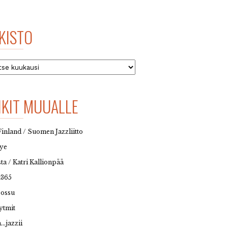
KISTO
to
NKIT MUUALLE
Finland / Suomen Jazzliitto
eye
sta / Katri Kallionpää
t365
possu
ytmit
…jazzii