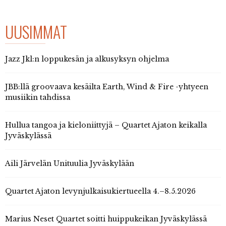
UUSIMMAT
Jazz Jkl:n loppukesän ja alkusyksyn ohjelma
JBB:llä groovaava kesäilta Earth, Wind & Fire -yhtyeen
musiikin tahdissa
Hullua tangoa ja kieloniittyjä – Quartet Ajaton keikalla
Jyväskylässä
Aili Järvelän Unituulia Jyväskylään
Quartet Ajaton levynjulkaisukiertueella 4.–8.5.2026
Marius Neset Quartet soitti huippukeikan Jyväskylässä