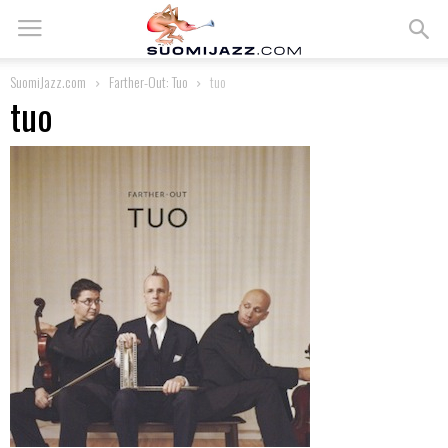
SuomiJazz.com
Farther-Out: Tuo
tuo
tuo