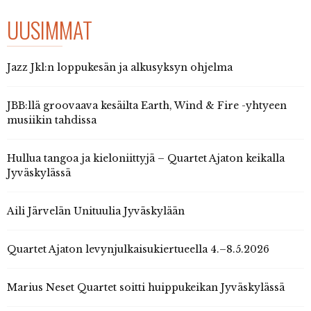
UUSIMMAT
Jazz Jkl:n loppukesän ja alkusyksyn ohjelma
JBB:llä groovaava kesäilta Earth, Wind & Fire -yhtyeen
musiikin tahdissa
Hullua tangoa ja kieloniittyjä – Quartet Ajaton keikalla
Jyväskylässä
Aili Järvelän Unituulia Jyväskylään
Quartet Ajaton levynjulkaisukiertueella 4.–8.5.2026
Marius Neset Quartet soitti huippukeikan Jyväskylässä