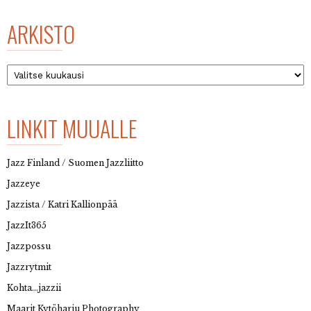
ARKISTO
Arkisto
LINKIT MUUALLE
Jazz Finland / Suomen Jazzliitto
Jazzeye
Jazzista / Katri Kallionpää
JazzIt365
Jazzpossu
Jazzrytmit
Kohta…jazzii
Maarit Kytöharju Photography