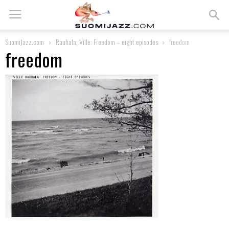
SuomiJazz.com
Rauhala, Ville: Freedom – eight episodes
freedom
freedom