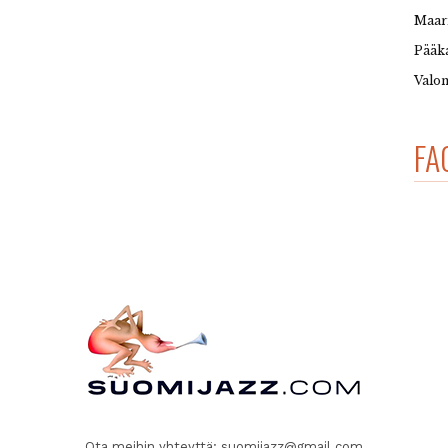
Maar
Pääka
Valon
FA
Ota meihin yhteyttä:
suomijazz@gmail.com