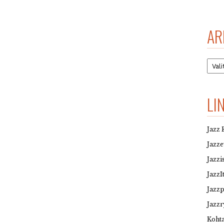
AR
Arkis
LI
Jazz 
Jazz
Jazzi
JazzI
Jazz
Jazzr
Kohta