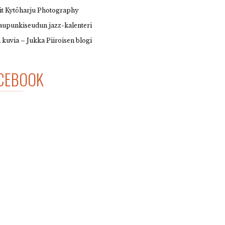
it Kytöharju Photography
upunkiseudun jazz-kalenteri
 kuvia – Jukka Piiroisen blogi
CEBOOK