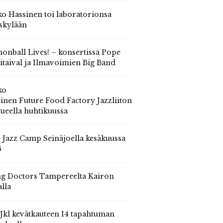
o Hassinen toi laboratorionsa
skylään
onball Lives! – konsertissa Pope
itaival ja Ilmavoimien Big Band
ko
inen Future Food Factory Jazzliiton
tueella huhtikuussa
s Jazz Camp Seinäjoella kesäkuussa
6
g Doctors Tampereelta Kairon
alla
 Jkl kevätkauteen 14 tapahtuman