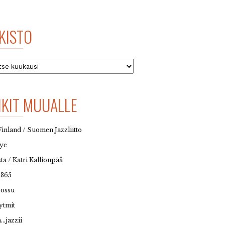
KISTO
to
NKIT MUUALLE
Finland / Suomen Jazzliitto
eye
sta / Katri Kallionpää
t365
possu
ytmit
…jazzii