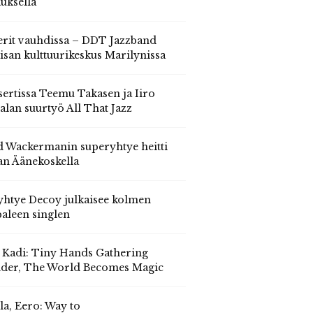
auksella
erit vauhdissa – DDT Jazzband
isan kulttuurikeskus Marilynissa
ertissa Teemu Takasen ja Iiro
alan suurtyö All That Jazz
 Wackermanin superyhtye heitti
an Äänekoskella
yhtye Decoy julkaisee kolmen
aleen singlen
, Kadi: Tiny Hands Gathering
der, The World Becomes Magic
la, Eero: Way to