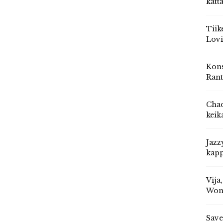
katt
Tiik
Lovi
Kons
Rant
Chad
keik
Jazz
kapp
Vija
Won
Save