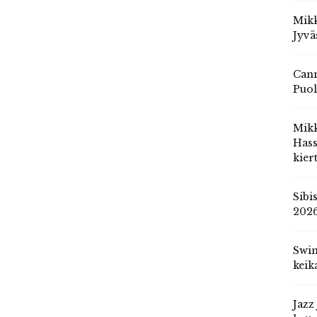
Mikk
Jyvä
Cann
Puol
Mik
Hass
kier
Sibi
202
Swin
keik
Jazz