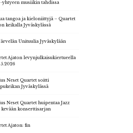
 -yhtyeen musiikin tahdissa
ua tangoa ja kieloniittyjä – Quartet
on keikalla Jyväskylässä
 Järvelän Unituulia Jyväskylään
tet Ajaton levynjulkaisukiertueella
.5.2026
us Neset Quartet soitti
pukeikan Jyväskylässä
us Neset Quartet huipentaa Jazz
n kevään konserttisarjan
tet Ajaton: fin