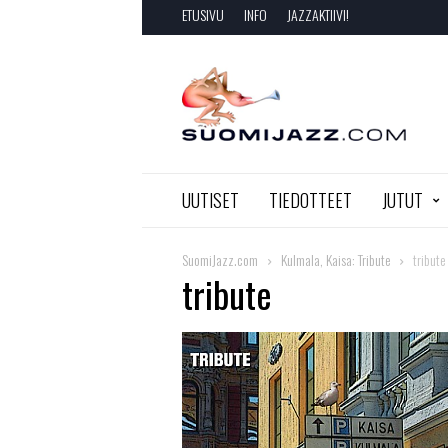
ETUSIVU
INFO
JAZZAKTIIVI!
SuomiJazz.com
UUTISET
TIEDOTTEET
JUTUT
SuomiJazz.com
Kulmala, Kaisa: Tribute
tribute
tribute