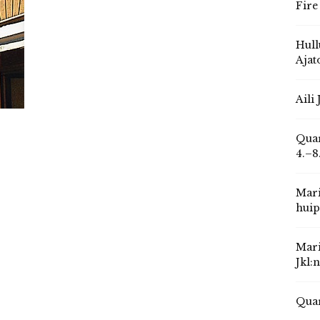
Fire
Hull
Ajat
Aili
Quar
4.–8
Mari
huip
Mari
Jkl:
Quar