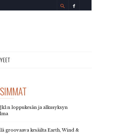
TYEET
SIMMAT
 Jkl:n loppukesän ja alkusyksyn
elma
llä groovaava kesäilta Earth, Wind &