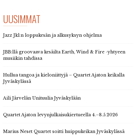
UUSIMMAT
Jazz Jkl:n loppukesän ja alkusyksyn ohjelma
JBB:llä groovaava kesäilta Earth, Wind & Fire -yhtyeen
musiikin tahdissa
Hullua tangoa ja kieloniittyjä – Quartet Ajaton keikalla
Jyväskylässä
Aili Järvelän Unituulia Jyväskylään
Quartet Ajaton levynjulkaisukiertueella 4.–8.5.2026
Marius Neset Quartet soitti huippukeikan Jyväskylässä