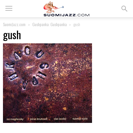
SuomiJazz.com
Gushpanka: Gushpanka
gush
gush