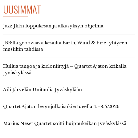
UUSIMMAT
Jazz Jkl:n loppukesän ja alkusyksyn ohjelma
JBB:llä groovaava kesäilta Earth, Wind & Fire -yhtyeen
musiikin tahdissa
Hullua tangoa ja kieloniittyjä – Quartet Ajaton keikalla
Jyväskylässä
Aili Järvelän Unituulia Jyväskylään
Quartet Ajaton levynjulkaisukiertueella 4.–8.5.2026
Marius Neset Quartet soitti huippukeikan Jyväskylässä