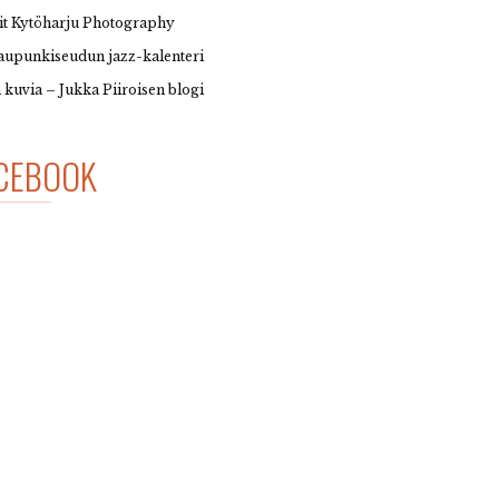
it Kytöharju Photography
upunkiseudun jazz-kalenteri
 kuvia – Jukka Piiroisen blogi
CEBOOK