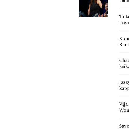
katt
Tiik
Lovi
Kons
Rant
Chad
keik
Jazz
kapp
Vija
Won
Save