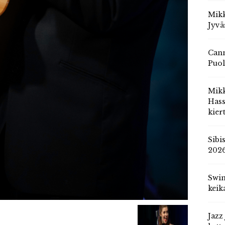
Mikk
Jyvä
Cann
Puol
Mik
Hass
kier
Sibi
202
Swin
keik
Jazz