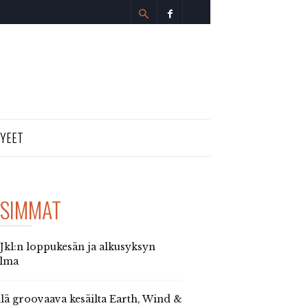
TYEET
SIMMAT
 Jkl:n loppukesän ja alkusyksyn
elma
llä groovaava kesäilta Earth, Wind &