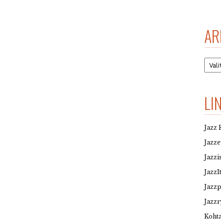
AR
Arkis
LI
Jazz 
Jazz
Jazzi
JazzI
Jazz
Jazzr
Kohta