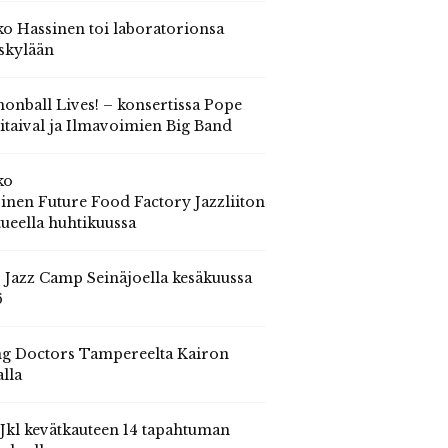
o Hassinen toi laboratorionsa
skylään
onball Lives! – konsertissa Pope
itaival ja Ilmavoimien Big Band
ko
inen Future Food Factory Jazzliiton
tueella huhtikuussa
s Jazz Camp Seinäjoella kesäkuussa
6
g Doctors Tampereelta Kairon
alla
 Jkl kevätkauteen 14 tapahtuman