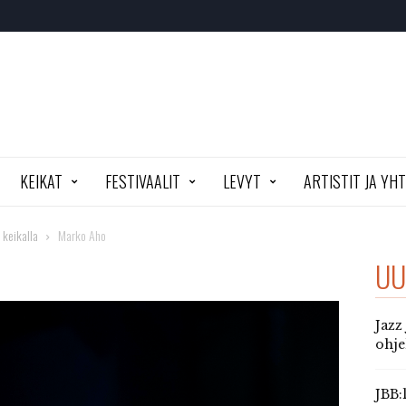
KEIKAT
FESTIVAALIT
LEVYT
ARTISTIT JA YH
 keikalla
Marko Aho
UU
Jazz
ohj
JBB: