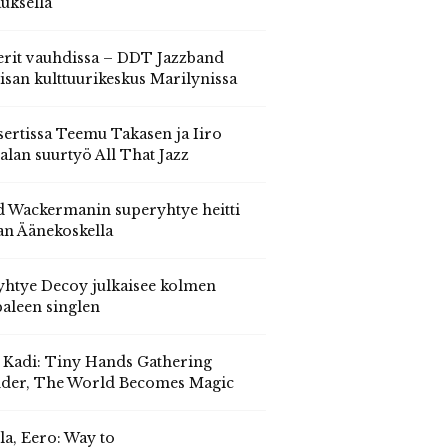
auksella
erit vauhdissa – DDT Jazzband
isan kulttuurikeskus Marilynissa
ertissa Teemu Takasen ja Iiro
alan suurtyö All That Jazz
 Wackermanin superyhtye heitti
an Äänekoskella
yhtye Decoy julkaisee kolmen
aleen singlen
, Kadi: Tiny Hands Gathering
der, The World Becomes Magic
la, Eero: Way to