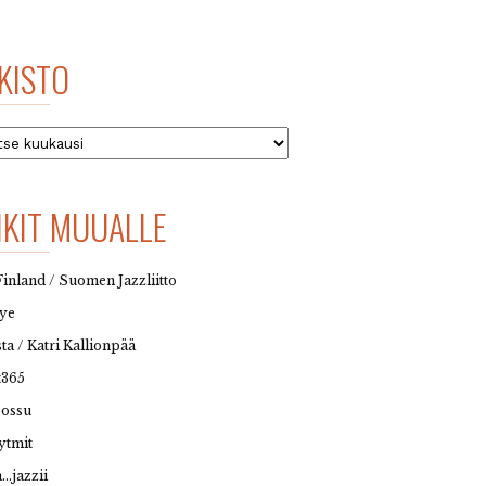
KISTO
to
NKIT MUUALLE
Finland / Suomen Jazzliitto
eye
sta / Katri Kallionpää
t365
possu
ytmit
…jazzii