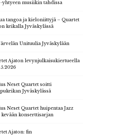
 -yhtyeen musiikin tahdissa
ua tangoa ja kieloniittyjä – Quartet
on keikalla Jyväskylässä
 Järvelän Unituulia Jyväskylään
tet Ajaton levynjulkaisukiertueella
.5.2026
us Neset Quartet soitti
pukeikan Jyväskylässä
us Neset Quartet huipentaa Jazz
n kevään konserttisarjan
tet Ajaton: fin