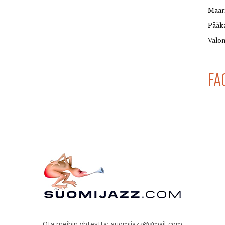
Maar
Pääka
Valon
FA
Ota meihin yhteyttä:
suomijazz@gmail.com