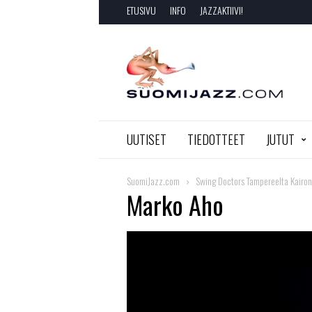
ETUSIVU
INFO
JAZZAKTIIVI!
SuomiJazz.com
UUTISET
TIEDOTTEET
JUTUT
SuomiJazz.com
Swing Doctors Tampereelta Kairon
Marko Aho