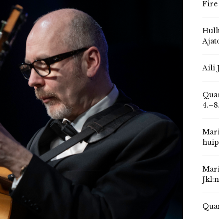
Fire
Hull
Ajat
Aili
Quar
4.–8
Mari
huip
Mari
Jkl:
Quar