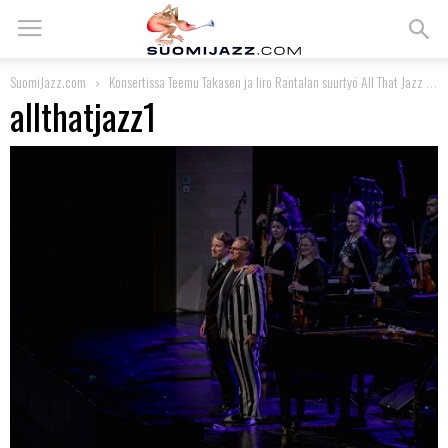
SuomiJazz.com
Konsertissa Teemu Takasen ja Iiro Rantalan suurtyö All That Jazz
allthatjazz1