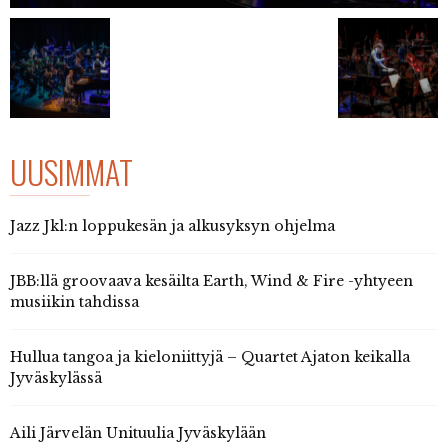
UUSIMMAT
Jazz Jkl:n loppukesän ja alkusyksyn ohjelma
JBB:llä groovaava kesäilta Earth, Wind & Fire -yhtyeen
musiikin tahdissa
Hullua tangoa ja kieloniittyjä – Quartet Ajaton keikalla
Jyväskylässä
Aili Järvelän Unituulia Jyväskylään