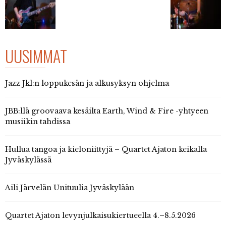
UUSIMMAT
Jazz Jkl:n loppukesän ja alkusyksyn ohjelma
JBB:llä groovaava kesäilta Earth, Wind & Fire -yhtyeen
musiikin tahdissa
Hullua tangoa ja kieloniittyjä – Quartet Ajaton keikalla
Jyväskylässä
Aili Järvelän Unituulia Jyväskylään
Quartet Ajaton levynjulkaisukiertueella 4.–8.5.2026