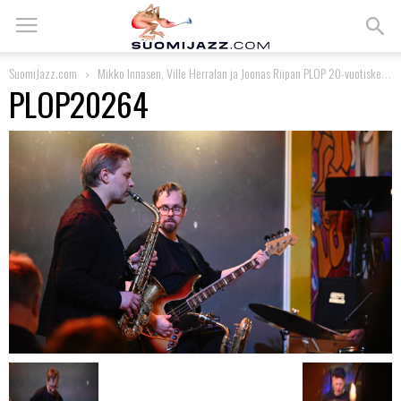
SuomiJazz.com
Mikko Innasen, Ville Herralan ja Joonas Riipan PLOP 20-vuotiskeikalla Jyväskylässä
PLOP20264