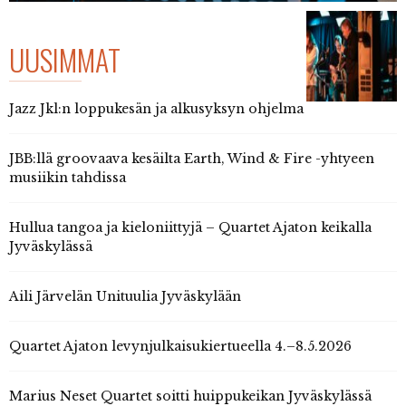
UUSIMMAT
Jazz Jkl:n loppukesän ja alkusyksyn ohjelma
JBB:llä groovaava kesäilta Earth, Wind & Fire -yhtyeen
musiikin tahdissa
Hullua tangoa ja kieloniittyjä – Quartet Ajaton keikalla
Jyväskylässä
Aili Järvelän Unituulia Jyväskylään
Quartet Ajaton levynjulkaisukiertueella 4.–8.5.2026
Marius Neset Quartet soitti huippukeikan Jyväskylässä