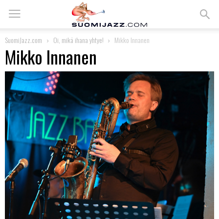
SuomiJazz.com
Oi, mikä ihana yhtye!
Mikko Innanen
Mikko Innanen