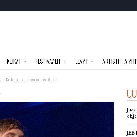
KEIKAT
FESTIVAALIT
LEVYT
ARTISTIT JA YH
alla Kotkassa
Joonatan Henriksson
n
UU
Jazz
ohj
JBB: