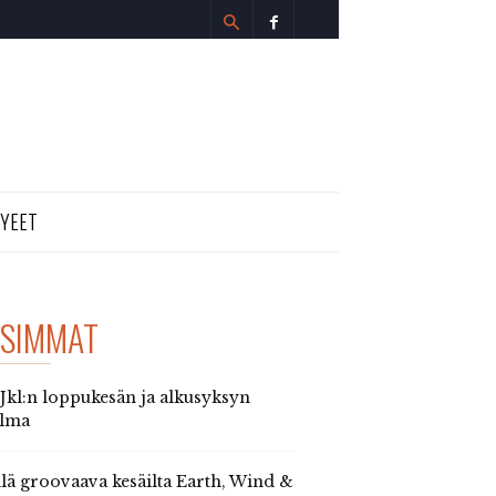
TYEET
SIMMAT
 Jkl:n loppukesän ja alkusyksyn
elma
llä groovaava kesäilta Earth, Wind &