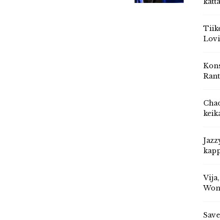
katt
Tiik
Lovi
Kons
Rant
Chad
keik
Jazz
kapp
Vija
Won
Save