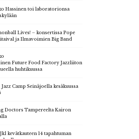
o Hassinen toi laboratorionsa
skylään
onball Lives! – konsertissa Pope
itaival ja Ilmavoimien Big Band
ko
inen Future Food Factory Jazzliiton
tueella huhtikuussa
s Jazz Camp Seinäjoella kesäkuussa
6
g Doctors Tampereelta Kairon
alla
 Jkl kevätkauteen 14 tapahtuman