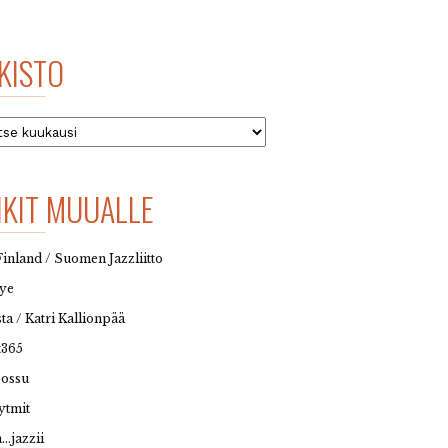
KISTO
to
NKIT MUUALLE
Finland / Suomen Jazzliitto
eye
sta / Katri Kallionpää
t365
possu
ytmit
…jazzii