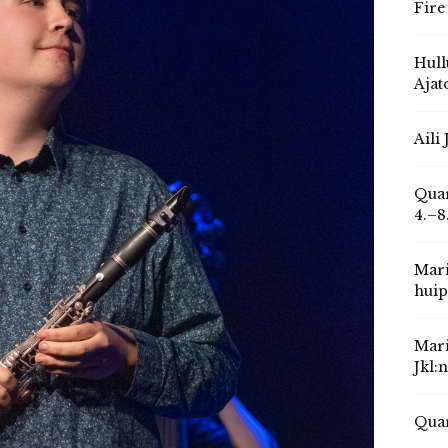
Fire
Hull
Ajat
Aili
Quar
4.–8
Mari
huip
Mari
Jkl:
Quar