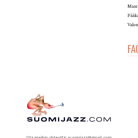
Maar
Pääka
Valon
FA
Ota meihin yhteyttä:
suomijazz@gmail.com