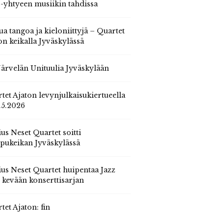
 -yhtyeen musiikin tahdissa
ua tangoa ja kieloniittyjä – Quartet
on keikalla Jyväskylässä
 Järvelän Unituulia Jyväskylään
tet Ajaton levynjulkaisukiertueella
.5.2026
us Neset Quartet soitti
pukeikan Jyväskylässä
us Neset Quartet huipentaa Jazz
n kevään konserttisarjan
tet Ajaton: fin