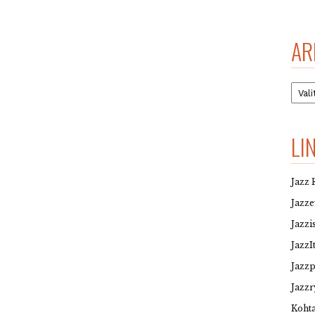
AR
Arkis
LI
Jazz 
Jazz
Jazzi
JazzI
Jazz
Jazzr
Kohta