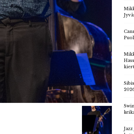
Mikk
Jyvä
Cann
Puol
Mik
Hass
kier
Sibi
202
Swin
keik
Jazz