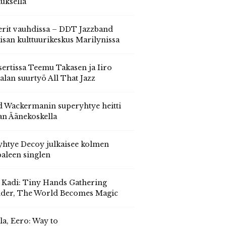
auksella
erit vauhdissa – DDT Jazzband
isan kulttuurikeskus Marilynissa
ertissa Teemu Takasen ja Iiro
alan suurtyö All That Jazz
 Wackermanin superyhtye heitti
an Äänekoskella
yhtye Decoy julkaisee kolmen
aleen singlen
, Kadi: Tiny Hands Gathering
der, The World Becomes Magic
la, Eero: Way to