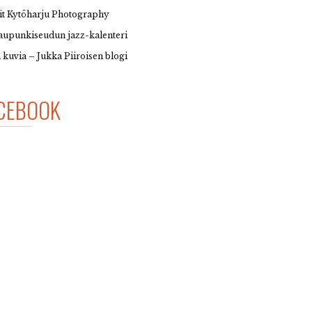
it Kytöharju Photography
upunkiseudun jazz-kalenteri
 kuvia – Jukka Piiroisen blogi
CEBOOK