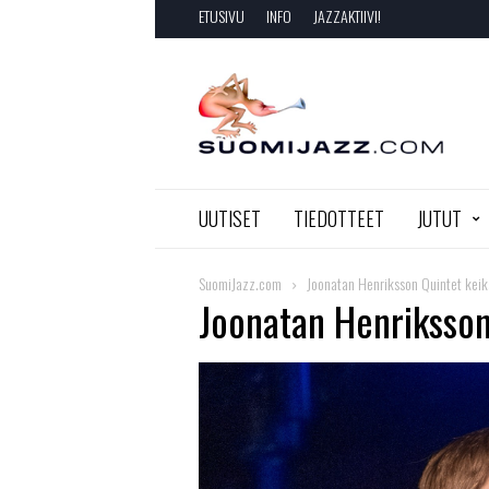
ETUSIVU
INFO
JAZZAKTIIVI!
SuomiJazz.com
UUTISET
TIEDOTTEET
JUTUT
SuomiJazz.com
Joonatan Henriksson Quintet keik
Joonatan Henriksso