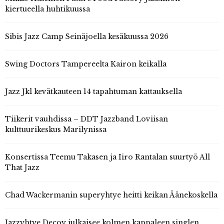
kiertueella huhtikuussa
Sibis Jazz Camp Seinäjoella kesäkuussa 2026
Swing Doctors Tampereelta Kairon keikalla
Jazz Jkl kevätkauteen 14 tapahtuman kattauksella
Tiikerit vauhdissa – DDT Jazzband Loviisan
kulttuurikeskus Marilynissa
Konsertissa Teemu Takasen ja Iiro Rantalan suurtyö All
That Jazz
Chad Wackermanin superyhtye heitti keikan Äänekoskella
Jazzyhtye Decoy julkaisee kolmen kappaleen singlen