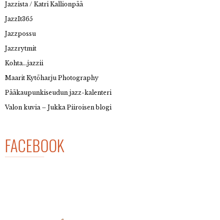
Jazzista / Katri Kallionpää
JazzIt365
Jazzpossu
Jazzrytmit
Kohta…jazzii
Maarit Kytöharju Photography
Pääkaupunkiseudun jazz-kalenteri
Valon kuvia – Jukka Piiroisen blogi
FACEBOOK