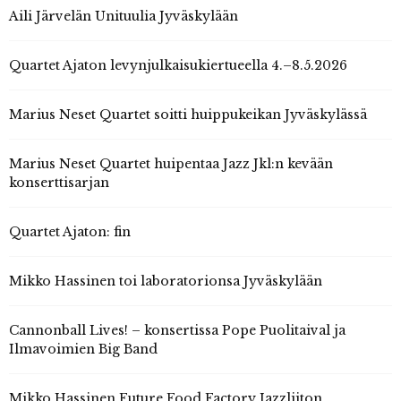
Aili Järvelän Unituulia Jyväskylään
Quartet Ajaton levynjulkaisukiertueella 4.–8.5.2026
Marius Neset Quartet soitti huippukeikan Jyväskylässä
Marius Neset Quartet huipentaa Jazz Jkl:n kevään
konserttisarjan
Quartet Ajaton: fin
Mikko Hassinen toi laboratorionsa Jyväskylään
Cannonball Lives! – konsertissa Pope Puolitaival ja
Ilmavoimien Big Band
Mikko Hassinen Future Food Factory Jazzliiton