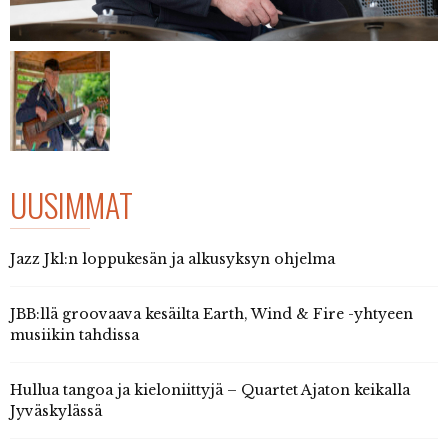
UUSIMMAT
Jazz Jkl:n loppukesän ja alkusyksyn ohjelma
JBB:llä groovaava kesäilta Earth, Wind & Fire -yhtyeen
musiikin tahdissa
Hullua tangoa ja kieloniittyjä – Quartet Ajaton keikalla
Jyväskylässä