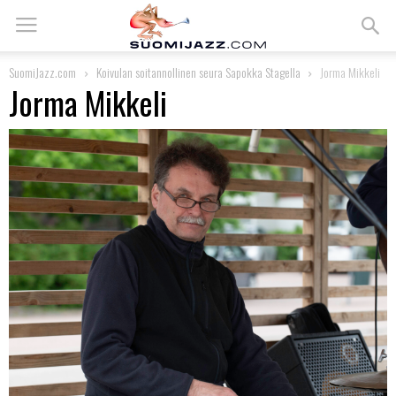
SuomiJazz.com
Koivulan soitannollinen seura Sapokka Stagella
Jorma Mikkeli
Jorma Mikkeli