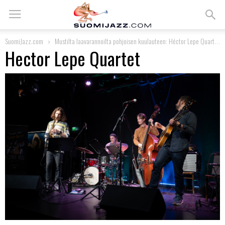
SuomiJazz.com
Mustilta laavarannoilta pohjoisen kuulauteen: Héctor Lepe Quartet Ravintola Kairossa
Hector Lepe Quartet