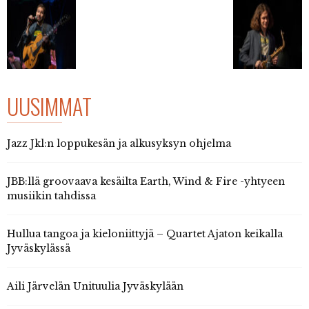
UUSIMMAT
Jazz Jkl:n loppukesän ja alkusyksyn ohjelma
JBB:llä groovaava kesäilta Earth, Wind & Fire -yhtyeen
musiikin tahdissa
Hullua tangoa ja kieloniittyjä – Quartet Ajaton keikalla
Jyväskylässä
Aili Järvelän Unituulia Jyväskylään