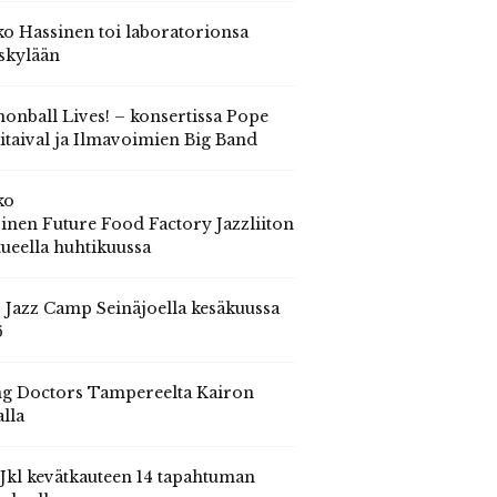
o Hassinen toi laboratorionsa
skylään
onball Lives! – konsertissa Pope
itaival ja Ilmavoimien Big Band
ko
inen Future Food Factory Jazzliiton
tueella huhtikuussa
s Jazz Camp Seinäjoella kesäkuussa
6
g Doctors Tampereelta Kairon
alla
 Jkl kevätkauteen 14 tapahtuman