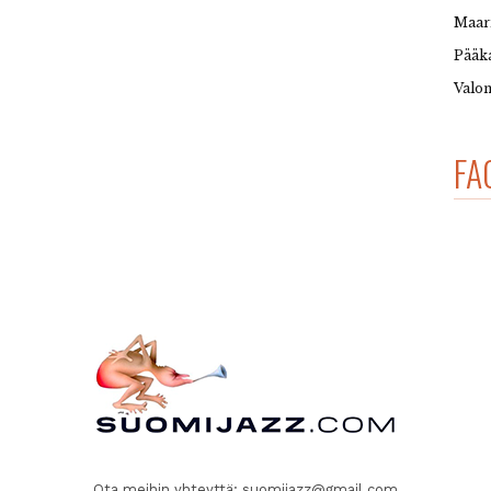
Maar
Pääka
Valon
FA
Ota meihin yhteyttä:
suomijazz@gmail.com