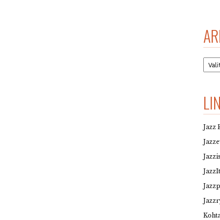
AR
Arkis
LI
Jazz 
Jazz
Jazzi
JazzI
Jazz
Jazzr
Kohta