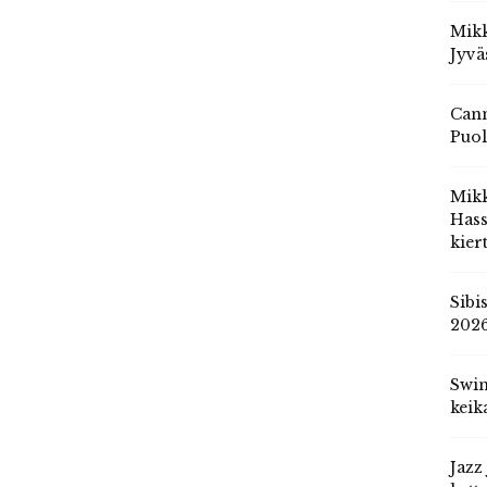
Mikk
Jyvä
Cann
Puol
Mik
Hass
kier
Sibi
202
Swin
keik
Jazz