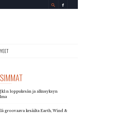
TYEET
SIMMAT
 Jkl:n loppukesän ja alkusyksyn
elma
llä groovaava kesäilta Earth, Wind &