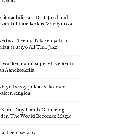
auksella
erit vauhdissa – DDT Jazzband
isan kulttuurikeskus Marilynissa
ertissa Teemu Takasen ja Iiro
alan suurtyö All That Jazz
 Wackermanin superyhtye heitti
an Äänekoskella
yhtye Decoy julkaisee kolmen
aleen singlen
, Kadi: Tiny Hands Gathering
der, The World Becomes Magic
la, Eero: Way to