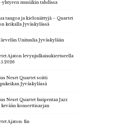
 -yhtyeen musiikin tahdissa
ua tangoa ja kieloniittyjä – Quartet
on keikalla Jyväskylässä
 Järvelän Unituulia Jyväskylään
tet Ajaton levynjulkaisukiertueella
.5.2026
us Neset Quartet soitti
pukeikan Jyväskylässä
us Neset Quartet huipentaa Jazz
n kevään konserttisarjan
tet Ajaton: fin