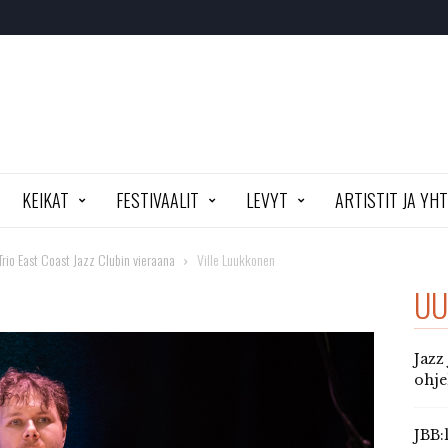
KEIKAT
FESTIVAALIT
LEVYT
ARTISTIT JA YH
Trio East Coast Jazz Clubin vieraana
Ville Luukkonen
UU
Jazz
ohj
JBB: