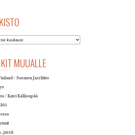
KISTO
to
NKIT MUUALLE
Finland / Suomen Jazzliitto
eye
sta / Katri Kallionpää
t365
possu
ytmit
…jazzii