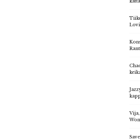
katt
Tiik
Lovi
Kons
Rant
Chad
keik
Jazz
kapp
Vija
Won
Save