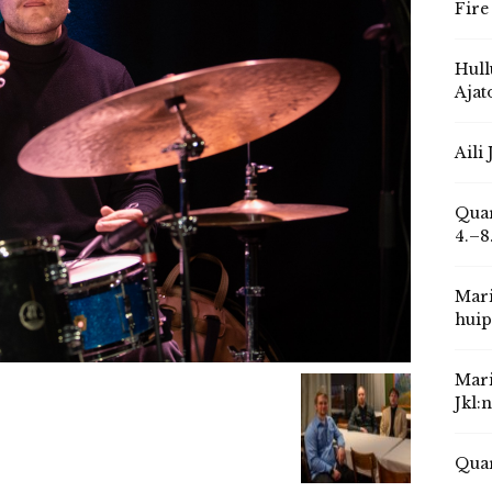
Fire
Hull
Ajat
Aili
Quar
4.–8
Mari
huip
Mari
Jkl:
Quar