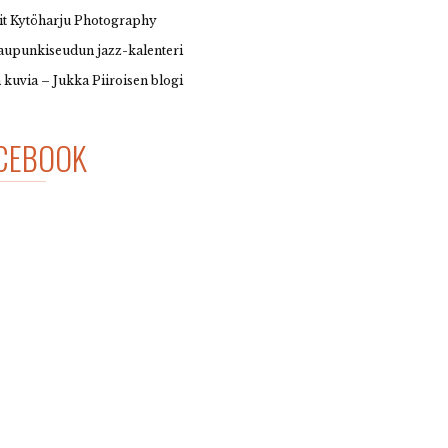
it Kytöharju Photography
upunkiseudun jazz-kalenteri
 kuvia – Jukka Piiroisen blogi
CEBOOK