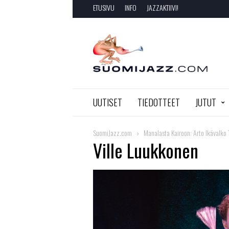
ETUSIVU
INFO
JAZZAKTIIVI!
SuomiJazz.com
UUTISET
TIEDOTTEET
JUTUT
SuomiJazz.com
Manalasta Kairoon: Arto Ikävalko 
Ville Luukkonen