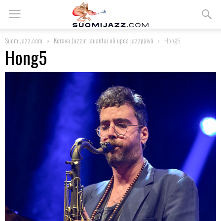
SuomiJazz.com
Kerava Jazzin lauantai oli upea jazzpäivä
Hong5
Hong5