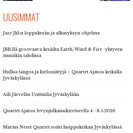
UUSIMMAT
Jazz Jkl:n loppukesän ja alkusyksyn ohjelma
JBB:llä groovaava kesäilta Earth, Wind & Fire -yhtyeen
musiikin tahdissa
Hullua tangoa ja kieloniittyjä – Quartet Ajaton keikalla
Jyväskylässä
Aili Järvelän Unituulia Jyväskylään
Quartet Ajaton levynjulkaisukiertueella 4.–8.5.2026
Marius Neset Quartet soitti huippukeikan Jyväskylässä