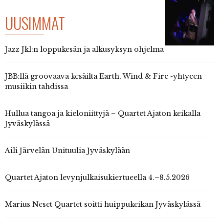
UUSIMMAT
Jazz Jkl:n loppukesän ja alkusyksyn ohjelma
JBB:llä groovaava kesäilta Earth, Wind & Fire -yhtyeen
musiikin tahdissa
Hullua tangoa ja kieloniittyjä – Quartet Ajaton keikalla
Jyväskylässä
Aili Järvelän Unituulia Jyväskylään
Quartet Ajaton levynjulkaisukiertueella 4.–8.5.2026
Marius Neset Quartet soitti huippukeikan Jyväskylässä