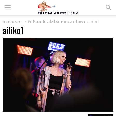
SuomiJazz.com
Aili Ikonen: loistokeikka mainiossa miljöössä
ailiko1
ailiko1