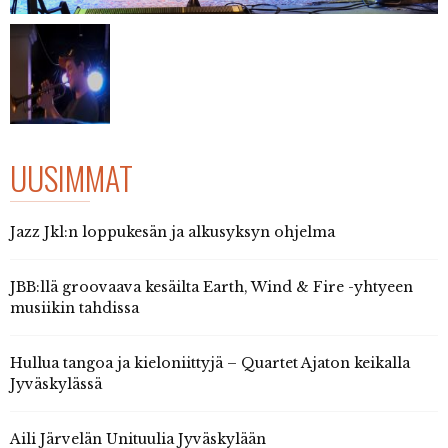
UUSIMMAT
Jazz Jkl:n loppukesän ja alkusyksyn ohjelma
JBB:llä groovaava kesäilta Earth, Wind & Fire -yhtyeen
musiikin tahdissa
Hullua tangoa ja kieloniittyjä – Quartet Ajaton keikalla
Jyväskylässä
Aili Järvelän Unituulia Jyväskylään