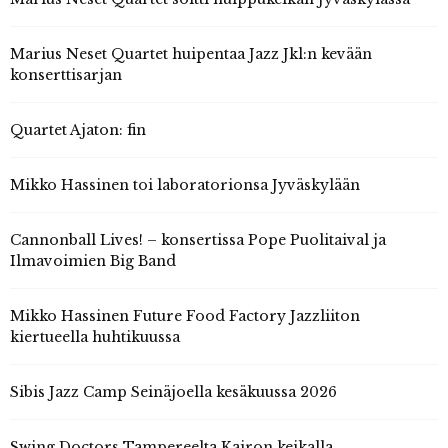
Marius Neset Quartet huipentaa Jazz Jkl:n kevään
konserttisarjan
Quartet Ajaton: fin
Mikko Hassinen toi laboratorionsa Jyväskylään
Cannonball Lives! – konsertissa Pope Puolitaival ja
Ilmavoimien Big Band
Mikko Hassinen Future Food Factory Jazzliiton
kiertueella huhtikuussa
Sibis Jazz Camp Seinäjoella kesäkuussa 2026
Swing Doctors Tampereelta Kairon keikalla