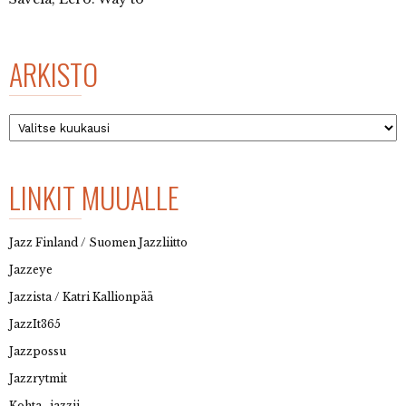
ARKISTO
Arkisto
LINKIT MUUALLE
Jazz Finland / Suomen Jazzliitto
Jazzeye
Jazzista / Katri Kallionpää
JazzIt365
Jazzpossu
Jazzrytmit
Kohta…jazzii