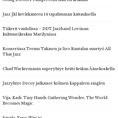
Jazz Jkl kevätkauteen 14 tapahtuman kattauksella
Tiikerit vauhdissa – DDT Jazzband Loviisan
kulttuurikeskus Marilynissa
Konsertissa Teemu Takasen ja Iiro Rantalan suurtyö All
That Jazz
Chad Wackermanin superyhtye heitti keikan Äänekoskella
Jazzyhtye Decoy julkaisee kolmen kappaleen singlen
Vija, Kadi: Tiny Hands Gathering Wonder, The World
Becomes Magic
Savela, Eero: Way to