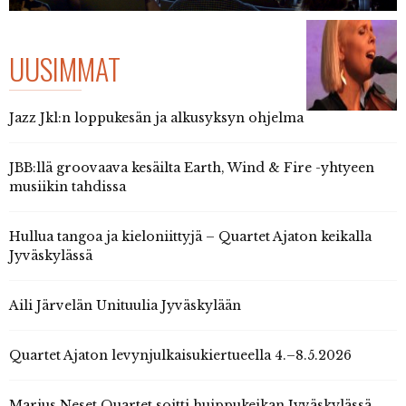
UUSIMMAT
Jazz Jkl:n loppukesän ja alkusyksyn ohjelma
JBB:llä groovaava kesäilta Earth, Wind & Fire -yhtyeen
musiikin tahdissa
Hullua tangoa ja kieloniittyjä – Quartet Ajaton keikalla
Jyväskylässä
Aili Järvelän Unituulia Jyväskylään
Quartet Ajaton levynjulkaisukiertueella 4.–8.5.2026
Marius Neset Quartet soitti huippukeikan Jyväskylässä