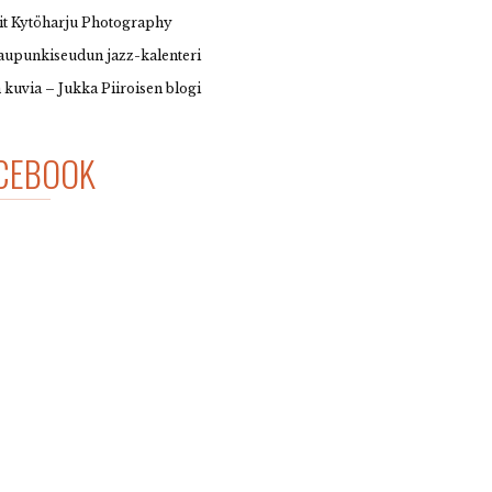
it Kytöharju Photography
upunkiseudun jazz-kalenteri
 kuvia – Jukka Piiroisen blogi
CEBOOK