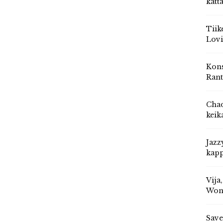
katt
Tiik
Lovi
Kons
Rant
Chad
keik
Jazz
kapp
Vija
Won
Save