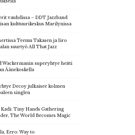
auksella
erit vauhdissa – DDT Jazzband
isan kulttuurikeskus Marilynissa
ertissa Teemu Takasen ja Iiro
alan suurtyö All That Jazz
 Wackermanin superyhtye heitti
an Äänekoskella
yhtye Decoy julkaisee kolmen
aleen singlen
, Kadi: Tiny Hands Gathering
der, The World Becomes Magic
la, Eero: Way to