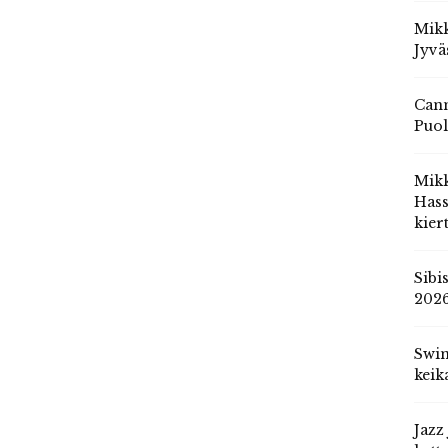
Mikk
Jyvä
Cann
Puol
Mik
Hass
kier
Sibi
202
Swin
keik
Jazz