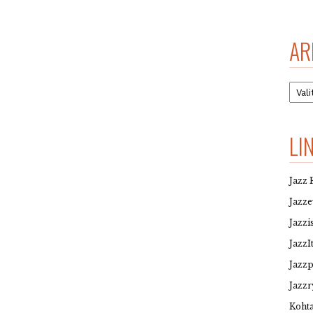
AR
Arkis
LI
Jazz 
Jazz
Jazzi
JazzI
Jazz
Jazzr
Kohta