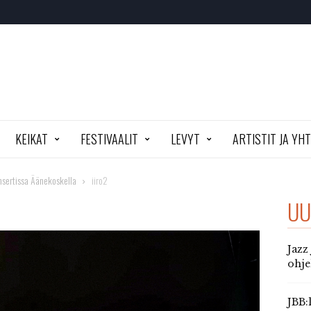
KEIKAT
FESTIVAALIT
LEVYT
ARTISTIT JA YH
nsertissa Äänekoskella
iiro2
UU
Jazz
ohj
JBB: