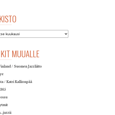
KISTO
to
NKIT MUUALLE
Finland / Suomen Jazzliitto
eye
sta / Katri Kallionpää
t365
possu
ytmit
…jazzii