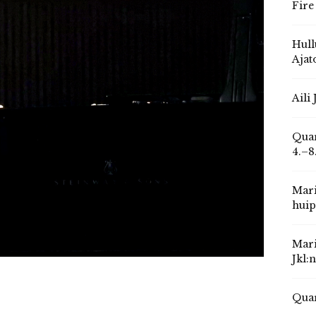
Fire
Hull
Ajat
Aili
Quar
4.–8
Mari
huip
Mari
Jkl:
Quar