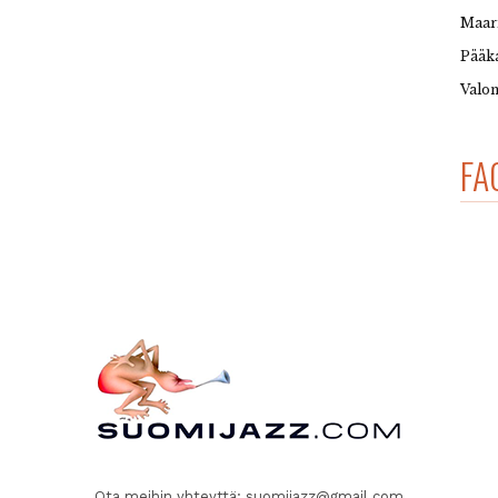
Maar
Pääka
Valon
FA
Ota meihin yhteyttä:
suomijazz@gmail.com