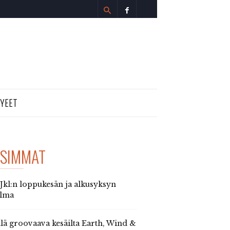
TYEET
SIMMAT
 Jkl:n loppukesän ja alkusyksyn
elma
llä groovaava kesäilta Earth, Wind &