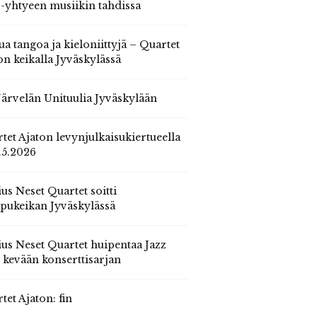
 -yhtyeen musiikin tahdissa
ua tangoa ja kieloniittyjä – Quartet
on keikalla Jyväskylässä
 Järvelän Unituulia Jyväskylään
tet Ajaton levynjulkaisukiertueella
.5.2026
us Neset Quartet soitti
pukeikan Jyväskylässä
us Neset Quartet huipentaa Jazz
n kevään konserttisarjan
tet Ajaton: fin