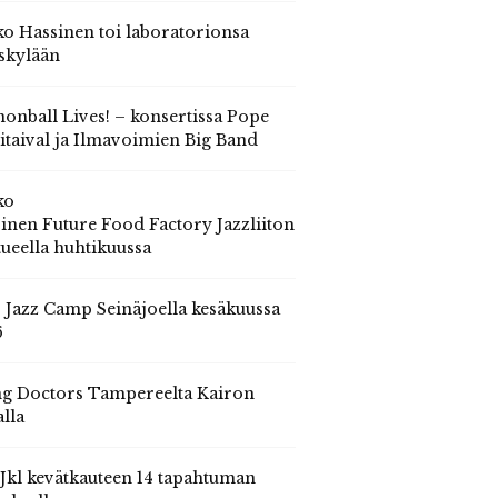
o Hassinen toi laboratorionsa
skylään
onball Lives! – konsertissa Pope
itaival ja Ilmavoimien Big Band
ko
inen Future Food Factory Jazzliiton
tueella huhtikuussa
s Jazz Camp Seinäjoella kesäkuussa
6
g Doctors Tampereelta Kairon
alla
 Jkl kevätkauteen 14 tapahtuman