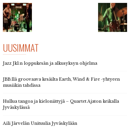
UUSIMMAT
Jazz Jkl:n loppukesän ja alkusyksyn ohjelma
JBB:llä groovaava kesäilta Earth, Wind & Fire -yhtyeen
musiikin tahdissa
Hullua tangoa ja kieloniittyjä – Quartet Ajaton keikalla
Jyväskylässä
Aili Järvelän Unituulia Jyväskylään