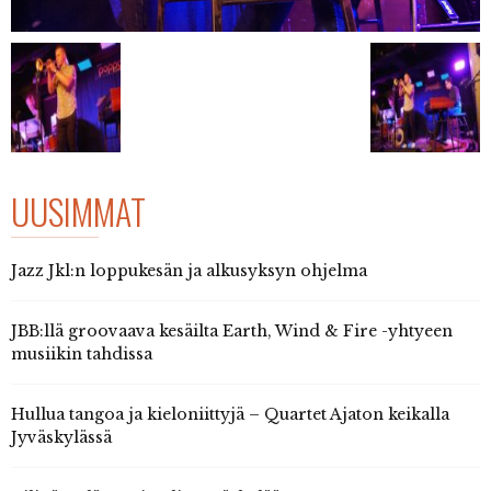
UUSIMMAT
Jazz Jkl:n loppukesän ja alkusyksyn ohjelma
JBB:llä groovaava kesäilta Earth, Wind & Fire -yhtyeen
musiikin tahdissa
Hullua tangoa ja kieloniittyjä – Quartet Ajaton keikalla
Jyväskylässä