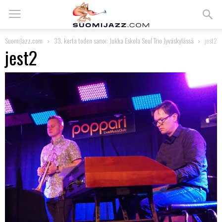
SuomiJazz.com
33. kerta toden sanoi: Jukka Eskola Soul Trio Jyväskylässä
jest2
jest2