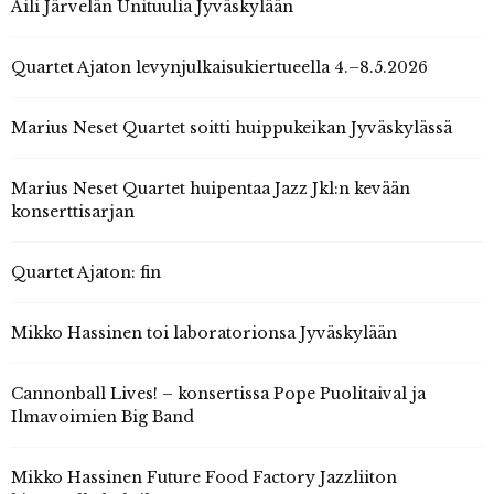
Aili Järvelän Unituulia Jyväskylään
Quartet Ajaton levynjulkaisukiertueella 4.–8.5.2026
Marius Neset Quartet soitti huippukeikan Jyväskylässä
Marius Neset Quartet huipentaa Jazz Jkl:n kevään
konserttisarjan
Quartet Ajaton: fin
Mikko Hassinen toi laboratorionsa Jyväskylään
Cannonball Lives! – konsertissa Pope Puolitaival ja
Ilmavoimien Big Band
Mikko Hassinen Future Food Factory Jazzliiton