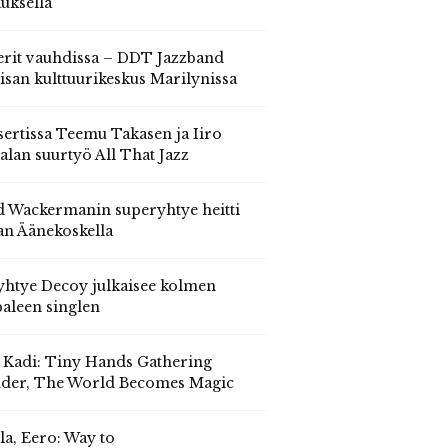
auksella
erit vauhdissa – DDT Jazzband
isan kulttuurikeskus Marilynissa
ertissa Teemu Takasen ja Iiro
alan suurtyö All That Jazz
 Wackermanin superyhtye heitti
an Äänekoskella
yhtye Decoy julkaisee kolmen
aleen singlen
, Kadi: Tiny Hands Gathering
der, The World Becomes Magic
la, Eero: Way to