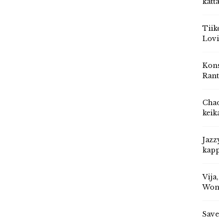
katt
Tiik
Lovi
Kons
Rant
Chad
keik
Jazz
kapp
Vija
Won
Save