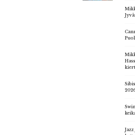
Mikk
Jyvä
Cann
Puol
Mik
Hass
kier
Sibi
202
Swin
keik
Jazz