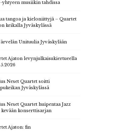
 -yhtyeen musiikin tahdissa
ua tangoa ja kieloniittyjä – Quartet
on keikalla Jyväskylässä
 Järvelän Unituulia Jyväskylään
tet Ajaton levynjulkaisukiertueella
.5.2026
us Neset Quartet soitti
pukeikan Jyväskylässä
us Neset Quartet huipentaa Jazz
n kevään konserttisarjan
tet Ajaton: fin