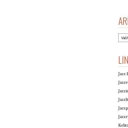
AR
Arkis
LI
Jazz 
Jazz
Jazzi
JazzI
Jazz
Jazzr
Kohta