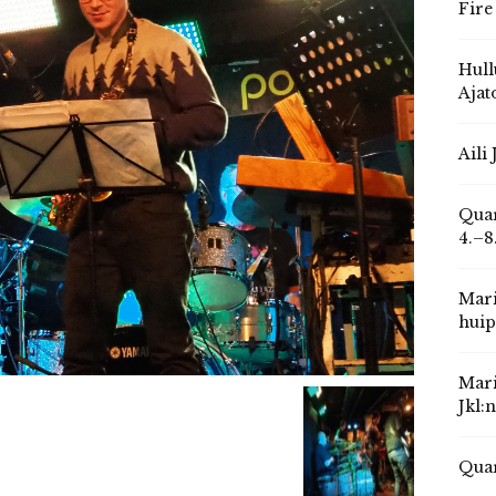
Fire
Hull
Ajat
Aili
Quar
4.–8
Mari
huip
Mari
Jkl:
Quar