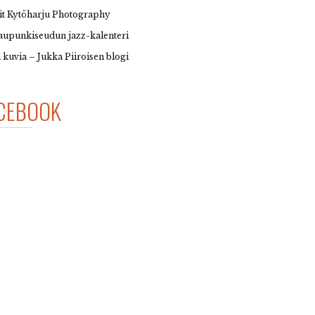
it Kytöharju Photography
upunkiseudun jazz-kalenteri
 kuvia – Jukka Piiroisen blogi
CEBOOK