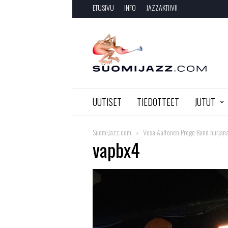
ETUSIVU
INFO
JAZZAKTIIVI!
SuomiJazz.com
UUTISET
TIEDOTTEET
JUTUT
SuomiJazz.com
Vesa Aaltonen Proge Band hurjana
vapbx4