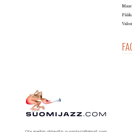
Maar
Pääka
Valon
FA
Ota meihin yhteyttä:
suomijazz@gmail.com