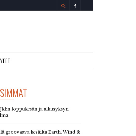
TYEET
SIMMAT
 Jkl:n loppukesän ja alkusyksyn
elma
llä groovaava kesäilta Earth, Wind &