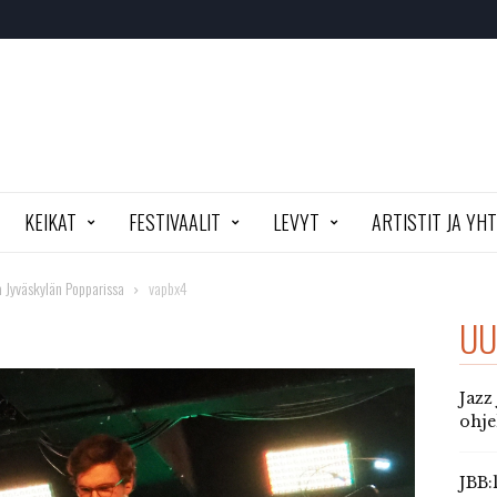
KEIKAT
FESTIVAALIT
LEVYT
ARTISTIT JA YH
 Jyväskylän Popparissa
vapbx4
UU
Jazz
ohj
JBB: