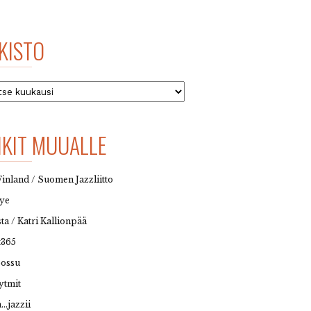
KISTO
to
NKIT MUUALLE
Finland / Suomen Jazzliitto
eye
sta / Katri Kallionpää
t365
possu
ytmit
…jazzii