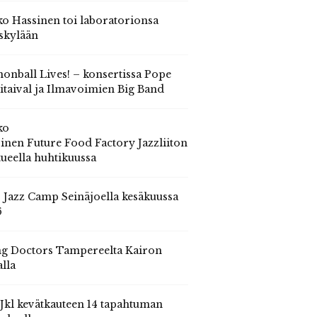
o Hassinen toi laboratorionsa
skylään
onball Lives! – konsertissa Pope
itaival ja Ilmavoimien Big Band
ko
inen Future Food Factory Jazzliiton
tueella huhtikuussa
s Jazz Camp Seinäjoella kesäkuussa
6
g Doctors Tampereelta Kairon
alla
 Jkl kevätkauteen 14 tapahtuman