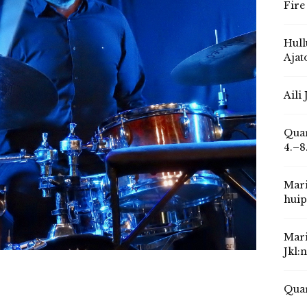
Fire
Hull
Ajat
Aili
Quar
4.–8
Mari
huip
Mari
Jkl:
Quar