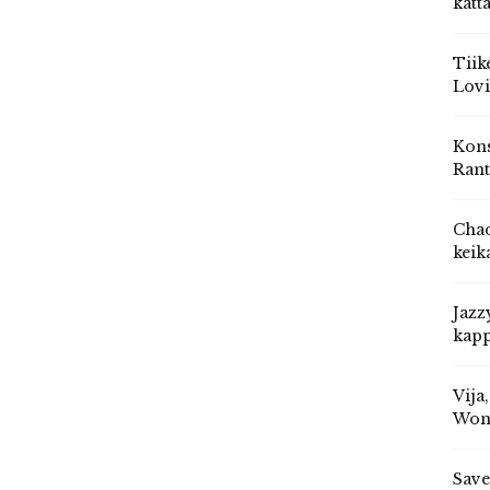
katt
Tiik
Lovi
Kons
Rant
Chad
keik
Jazz
kapp
Vija
Won
Save