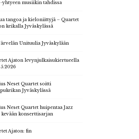
 -yhtyeen musiikin tahdissa
ua tangoa ja kieloniittyjä – Quartet
on keikalla Jyväskylässä
 Järvelän Unituulia Jyväskylään
tet Ajaton levynjulkaisukiertueella
.5.2026
us Neset Quartet soitti
pukeikan Jyväskylässä
us Neset Quartet huipentaa Jazz
n kevään konserttisarjan
tet Ajaton: fin