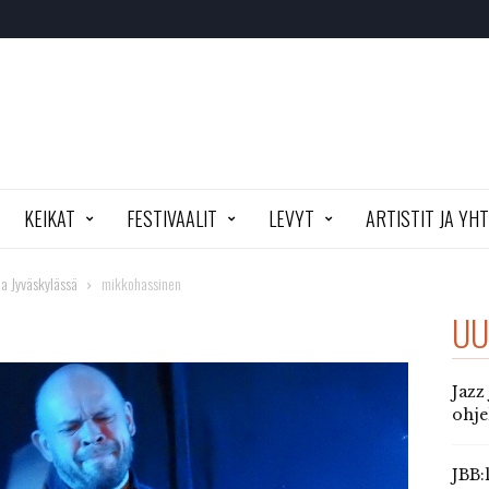
KEIKAT
FESTIVAALIT
LEVYT
ARTISTIT JA YH
a Jyväskylässä
mikkohassinen
UU
Jazz
ohj
JBB: