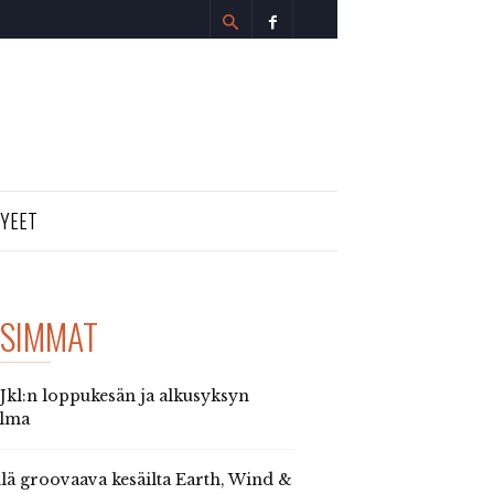
TYEET
SIMMAT
 Jkl:n loppukesän ja alkusyksyn
elma
llä groovaava kesäilta Earth, Wind &