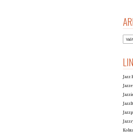
AR
Arkis
LI
Jazz 
Jazz
Jazzi
JazzI
Jazz
Jazzr
Kohta