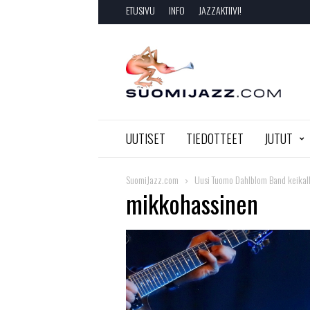
ETUSIVU
INFO
JAZZAKTIIVI!
SuomiJazz.com
UUTISET
TIEDOTTEET
JUTUT
SuomiJazz.com
Uusi Tuomo Dahlblom Band keikall
mikkohassinen