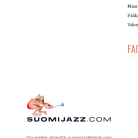
Maar
Pääka
Valon
FA
Ota meihin yhteyttä:
suomijazz@gmail.com