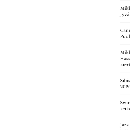
Mikk
Jyvä
Cann
Puol
Mik
Hass
kier
Sibi
202
Swin
keik
Jazz