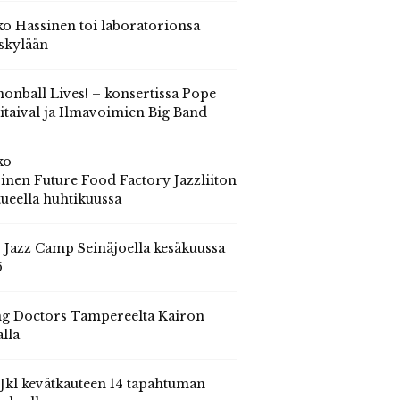
o Hassinen toi laboratorionsa
skylään
onball Lives! – konsertissa Pope
itaival ja Ilmavoimien Big Band
ko
inen Future Food Factory Jazzliiton
tueella huhtikuussa
s Jazz Camp Seinäjoella kesäkuussa
6
g Doctors Tampereelta Kairon
alla
 Jkl kevätkauteen 14 tapahtuman