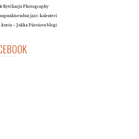
it Kytöharju Photography
upunkiseudun jazz-kalenteri
 kuvia – Jukka Piiroisen blogi
CEBOOK