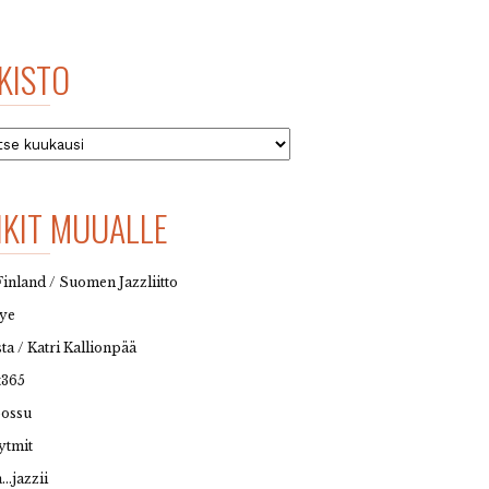
KISTO
to
NKIT MUUALLE
Finland / Suomen Jazzliitto
eye
sta / Katri Kallionpää
t365
possu
ytmit
…jazzii