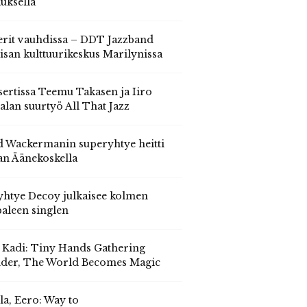
auksella
erit vauhdissa – DDT Jazzband
isan kulttuurikeskus Marilynissa
ertissa Teemu Takasen ja Iiro
alan suurtyö All That Jazz
 Wackermanin superyhtye heitti
an Äänekoskella
yhtye Decoy julkaisee kolmen
aleen singlen
, Kadi: Tiny Hands Gathering
der, The World Becomes Magic
la, Eero: Way to