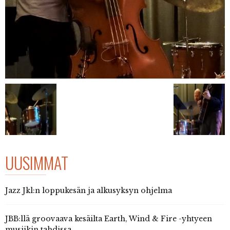
UUSIMMAT
Jazz Jkl:n loppukesän ja alkusyksyn ohjelma
JBB:llä groovaava kesäilta Earth, Wind & Fire -yhtyeen
musiikin tahdissa