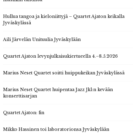
Hullua tangoa ja kieloniittyjä – Quartet Ajaton keikalla
Jyväskylässä
Aili Järvelän Unituulia Jyväskylään
Quartet Ajaton levynjulkaisukiertueella 4.–8.5.2026
Marius Neset Quartet soitti huippukeikan Jyväskylässä
Marius Neset Quartet huipentaa Jazz Jkl:n kevään
konserttisarjan
Quartet Ajaton: fin
Mikko Hassinen toi laboratorionsa Jyväskylään