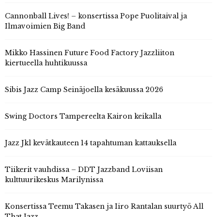
Cannonball Lives! – konsertissa Pope Puolitaival ja
Ilmavoimien Big Band
Mikko Hassinen Future Food Factory Jazzliiton
kiertueella huhtikuussa
Sibis Jazz Camp Seinäjoella kesäkuussa 2026
Swing Doctors Tampereelta Kairon keikalla
Jazz Jkl kevätkauteen 14 tapahtuman kattauksella
Tiikerit vauhdissa – DDT Jazzband Loviisan
kulttuurikeskus Marilynissa
Konsertissa Teemu Takasen ja Iiro Rantalan suurtyö All
That Jazz