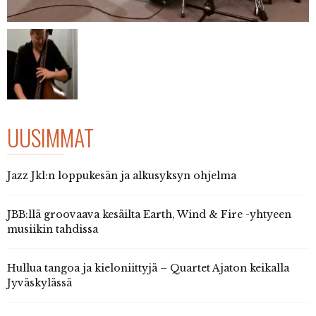
UUSIMMAT
Jazz Jkl:n loppukesän ja alkusyksyn ohjelma
JBB:llä groovaava kesäilta Earth, Wind & Fire -yhtyeen
musiikin tahdissa
Hullua tangoa ja kieloniittyjä – Quartet Ajaton keikalla
Jyväskylässä