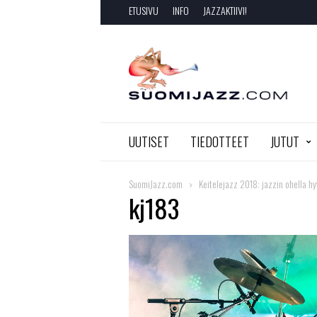
ETUSIVU
INFO
JAZZAKTIIVI!
SuomiJazz.com
UUTISET
TIEDOTTEET
JUTUT
SuomiJazz.com
Keitelejazz 2018: jazzin ohella hy
kj183