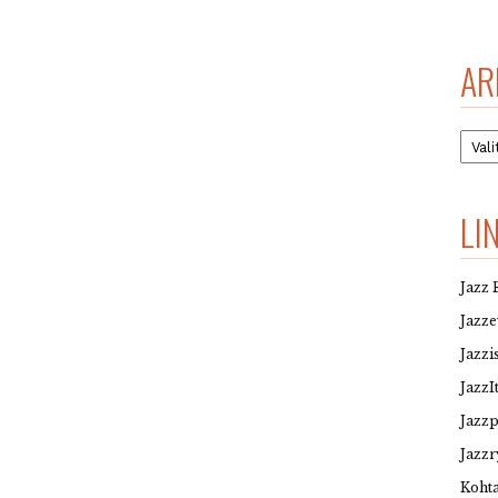
AR
Arkis
LI
Jazz 
Jazz
Jazzi
JazzI
Jazz
Jazzr
Kohta