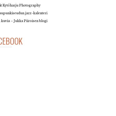
it Kytöharju Photography
upunkiseudun jazz-kalenteri
 kuvia – Jukka Piiroisen blogi
CEBOOK