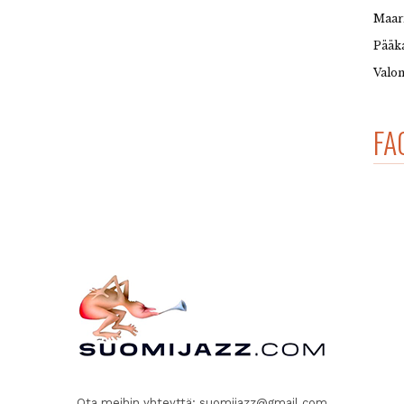
Maar
Pääka
Valon
FA
Ota meihin yhteyttä:
suomijazz@gmail.com