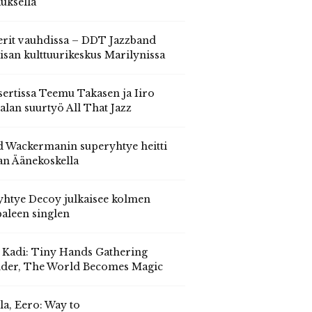
auksella
erit vauhdissa – DDT Jazzband
isan kulttuurikeskus Marilynissa
ertissa Teemu Takasen ja Iiro
alan suurtyö All That Jazz
 Wackermanin superyhtye heitti
an Äänekoskella
yhtye Decoy julkaisee kolmen
aleen singlen
, Kadi: Tiny Hands Gathering
der, The World Becomes Magic
la, Eero: Way to