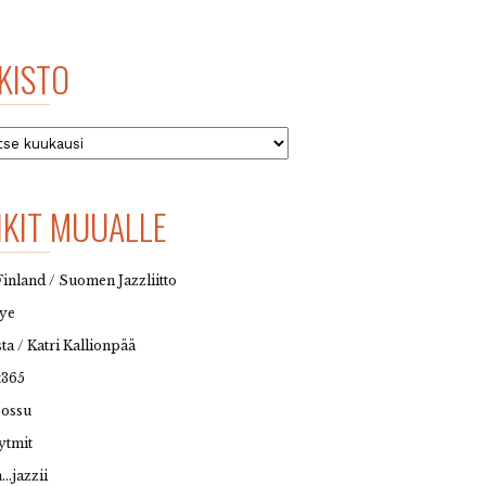
KISTO
to
NKIT MUUALLE
Finland / Suomen Jazzliitto
eye
sta / Katri Kallionpää
t365
possu
ytmit
…jazzii