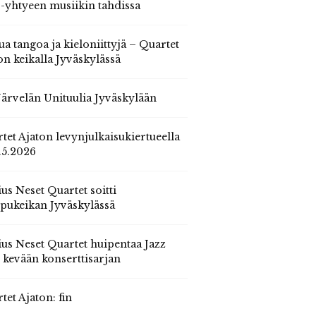
 -yhtyeen musiikin tahdissa
ua tangoa ja kieloniittyjä – Quartet
on keikalla Jyväskylässä
 Järvelän Unituulia Jyväskylään
tet Ajaton levynjulkaisukiertueella
.5.2026
us Neset Quartet soitti
pukeikan Jyväskylässä
us Neset Quartet huipentaa Jazz
n kevään konserttisarjan
tet Ajaton: fin