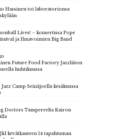
o Hassinen toi laboratorionsa
skylään
onball Lives! – konsertissa Pope
itaival ja Ilmavoimien Big Band
ko
inen Future Food Factory Jazzliiton
tueella huhtikuussa
s Jazz Camp Seinäjoella kesäkuussa
6
g Doctors Tampereelta Kairon
alla
 Jkl kevätkauteen 14 tapahtuman