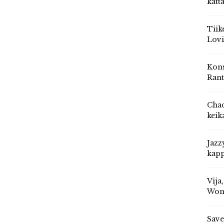
katt
Tiik
Lovi
Kons
Rant
Chad
keik
Jazz
kapp
Vija
Won
Save