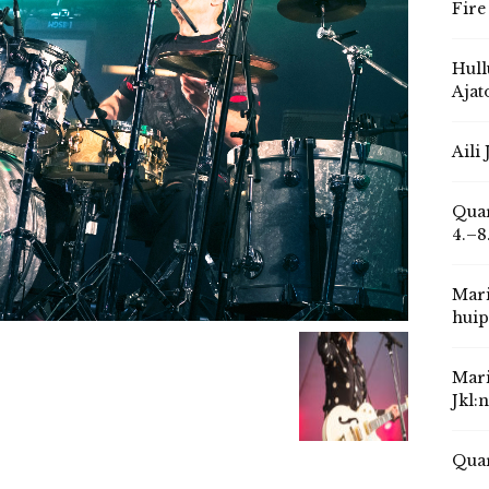
Fire
Hull
Ajat
Aili
Quar
4.–8
Mari
huip
Mari
Jkl:
Quar