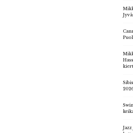
Mikk
Jyvä
Cann
Puol
Mik
Hass
kier
Sibi
202
Swin
keik
Jazz