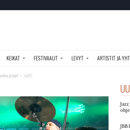
KEIKAT
FESTIVAALIT
LEVYT
ARTISTIT JA YH
vinkin proge!
kj183
UU
Jazz
ohj
JBB: