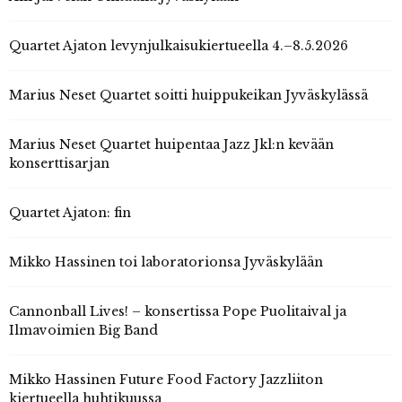
Quartet Ajaton levynjulkaisukiertueella 4.–8.5.2026
Marius Neset Quartet soitti huippukeikan Jyväskylässä
Marius Neset Quartet huipentaa Jazz Jkl:n kevään
konserttisarjan
Quartet Ajaton: fin
Mikko Hassinen toi laboratorionsa Jyväskylään
Cannonball Lives! – konsertissa Pope Puolitaival ja
Ilmavoimien Big Band
Mikko Hassinen Future Food Factory Jazzliiton
kiertueella huhtikuussa