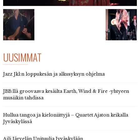
UUSIMMAT
Jazz Jkl:n loppukesän ja alkusyksyn ohjelma
JBB:llä groovaava kesäilta Earth, Wind & Fire -yhtyeen
musiikin tahdissa
Hullua tangoa ja kieloniittyjä – Quartet Ajaton keikalla
Jyväskylässä
Aili Järvelän Unituulia Jyväskylään