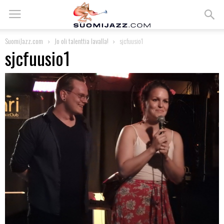
SuomiJazz.com
Jo oli talenttia lavalla!
sjcfuusio1
sjcfuusio1