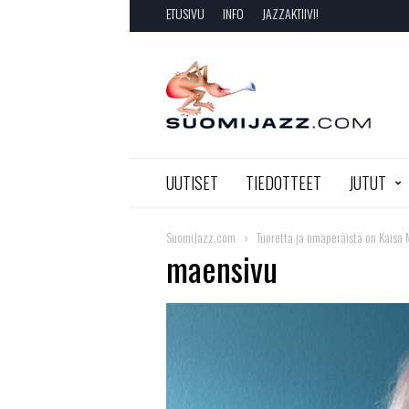
ETUSIVU
INFO
JAZZAKTIIVI!
SuomiJazz.com
UUTISET
TIEDOTTEET
JUTUT
SuomiJazz.com
Tuoretta ja omaperäistä on Kaisa
maensivu