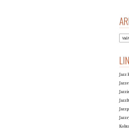
AR
Arkis
LI
Jazz 
Jazz
Jazzi
JazzI
Jazz
Jazzr
Kohta