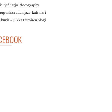
it Kytöharju Photography
upunkiseudun jazz-kalenteri
 kuvia – Jukka Piiroisen blogi
CEBOOK