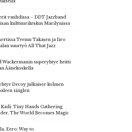
auksella
erit vauhdissa – DDT Jazzband
isan kulttuurikeskus Marilynissa
ertissa Teemu Takasen ja Iiro
alan suurtyö All That Jazz
 Wackermanin superyhtye heitti
an Äänekoskella
yhtye Decoy julkaisee kolmen
aleen singlen
, Kadi: Tiny Hands Gathering
der, The World Becomes Magic
la, Eero: Way to