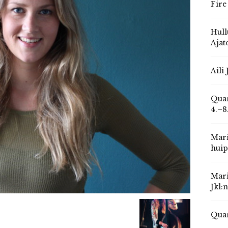
Fire
Hull
Ajat
Aili
Quar
4.–8
Mari
huip
Mari
Jkl:
Quar