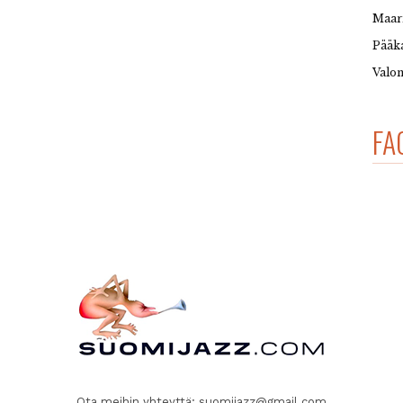
Maar
Pääka
Valon
FA
Ota meihin yhteyttä:
suomijazz@gmail.com