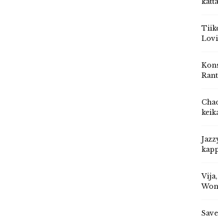
katt
Tiik
Lovi
Kons
Rant
Chad
keik
Jazz
kapp
Vija
Won
Save