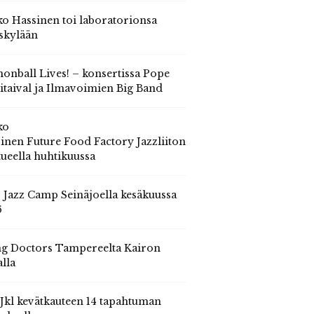
o Hassinen toi laboratorionsa
skylään
onball Lives! – konsertissa Pope
itaival ja Ilmavoimien Big Band
ko
inen Future Food Factory Jazzliiton
tueella huhtikuussa
s Jazz Camp Seinäjoella kesäkuussa
6
g Doctors Tampereelta Kairon
alla
 Jkl kevätkauteen 14 tapahtuman