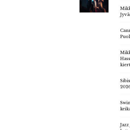
Mikk
Jyvä
Cann
Puol
Mik
Hass
kier
Sibi
202
Swin
keik
Jazz