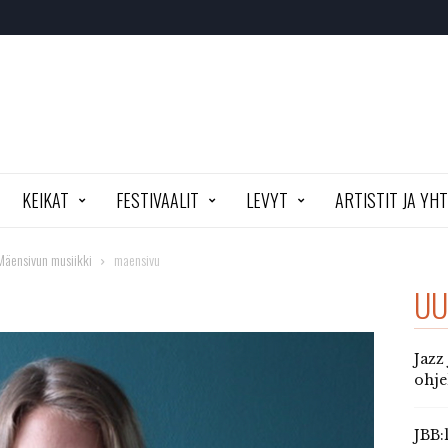
KEIKAT
FESTIVAALIT
LEVYT
ARTISTIT JA YH
 Mäensivun musiikki
maensivu
UU
Jazz
ohj
JBB: