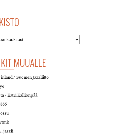
KISTO
to
NKIT MUUALLE
Finland / Suomen Jazzliitto
eye
sta / Katri Kallionpää
t365
possu
ytmit
…jazzii