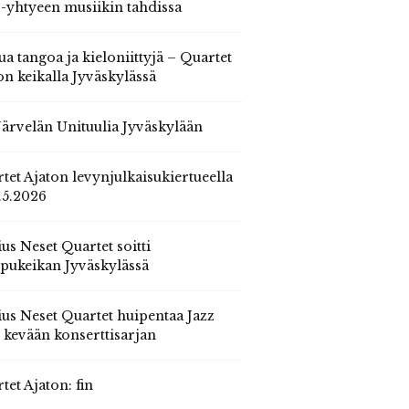
 -yhtyeen musiikin tahdissa
ua tangoa ja kieloniittyjä – Quartet
on keikalla Jyväskylässä
 Järvelän Unituulia Jyväskylään
tet Ajaton levynjulkaisukiertueella
.5.2026
us Neset Quartet soitti
pukeikan Jyväskylässä
us Neset Quartet huipentaa Jazz
n kevään konserttisarjan
tet Ajaton: fin