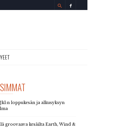
TYEET
SIMMAT
 Jkl:n loppukesän ja alkusyksyn
elma
llä groovaava kesäilta Earth, Wind &