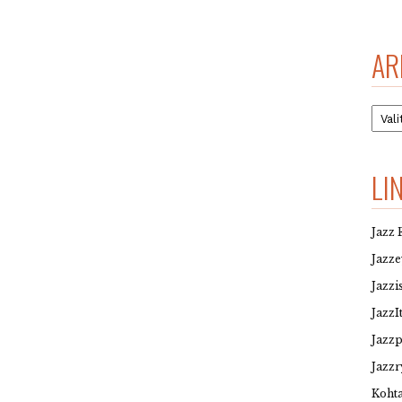
AR
Arkis
LI
Jazz 
Jazz
Jazzi
JazzI
Jazz
Jazzr
Kohta