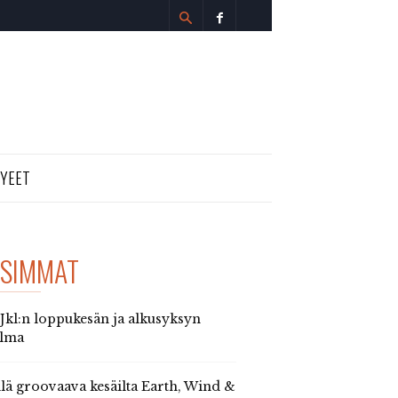
TYEET
SIMMAT
 Jkl:n loppukesän ja alkusyksyn
elma
llä groovaava kesäilta Earth, Wind &