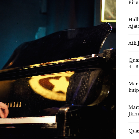
Fire
Hull
Ajat
Aili
Quar
4.–8
Mari
huip
Mari
Jkl:
Quar