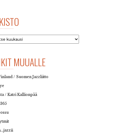
KISTO
to
NKIT MUUALLE
Finland / Suomen Jazzliitto
eye
sta / Katri Kallionpää
t365
possu
ytmit
…jazzii