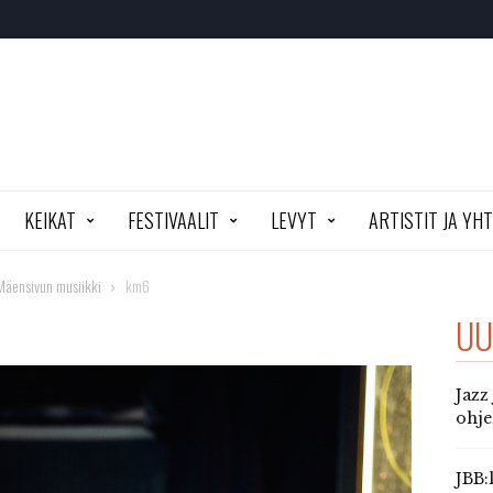
KEIKAT
FESTIVAALIT
LEVYT
ARTISTIT JA YH
 Mäensivun musiikki
km6
UU
Jazz
ohj
JBB: