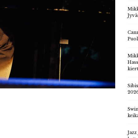
Mikk
Jyvä
Cann
Puol
Mik
Hass
kier
Sibi
202
Swin
keik
Jazz