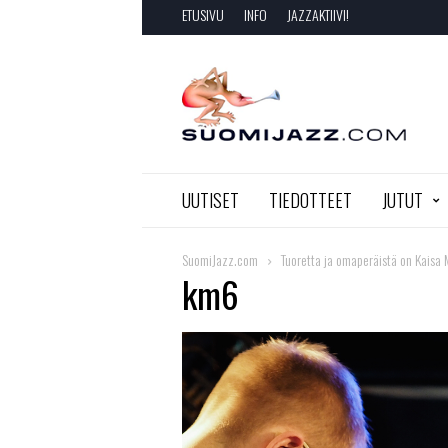
ETUSIVU
INFO
JAZZAKTIIVI!
SuomiJazz.com
UUTISET
TIEDOTTEET
JUTUT
SuomiJazz.com
Tuoretta ja omaperäistä on Kaisa
km6