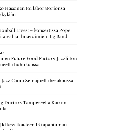
o Hassinen toi laboratorionsa
skylään
onball Lives! – konsertissa Pope
itaival ja Ilmavoimien Big Band
ko
inen Future Food Factory Jazzliiton
tueella huhtikuussa
s Jazz Camp Seinäjoella kesäkuussa
6
g Doctors Tampereelta Kairon
alla
 Jkl kevätkauteen 14 tapahtuman