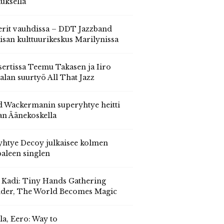
auksella
erit vauhdissa – DDT Jazzband
isan kulttuurikeskus Marilynissa
ertissa Teemu Takasen ja Iiro
alan suurtyö All That Jazz
 Wackermanin superyhtye heitti
an Äänekoskella
yhtye Decoy julkaisee kolmen
aleen singlen
, Kadi: Tiny Hands Gathering
der, The World Becomes Magic
la, Eero: Way to