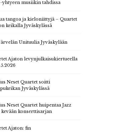
 -yhtyeen musiikin tahdissa
ua tangoa ja kieloniittyjä – Quartet
on keikalla Jyväskylässä
 Järvelän Unituulia Jyväskylään
tet Ajaton levynjulkaisukiertueella
.5.2026
us Neset Quartet soitti
pukeikan Jyväskylässä
us Neset Quartet huipentaa Jazz
n kevään konserttisarjan
tet Ajaton: fin