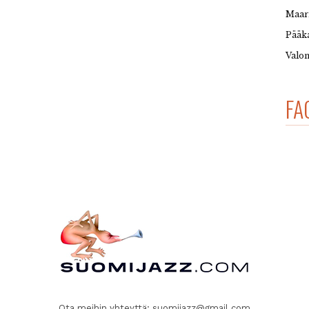
Maar
Pääka
Valon
FA
Ota meihin yhteyttä:
suomijazz@gmail.com