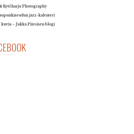
it Kytöharju Photography
upunkiseudun jazz-kalenteri
 kuvia – Jukka Piiroisen blogi
CEBOOK