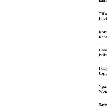
katt
Tiik
Lovi
Kons
Rant
Chad
keik
Jazz
kapp
Vija
Won
Save