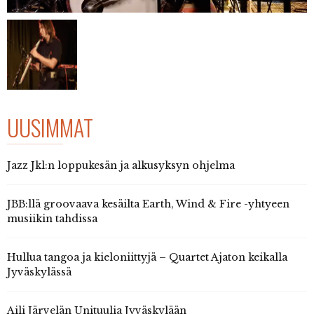
UUSIMMAT
Jazz Jkl:n loppukesän ja alkusyksyn ohjelma
JBB:llä groovaava kesäilta Earth, Wind & Fire -yhtyeen
musiikin tahdissa
Hullua tangoa ja kieloniittyjä – Quartet Ajaton keikalla
Jyväskylässä
Aili Järvelän Unituulia Jyväskylään