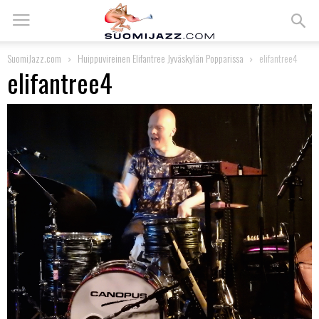
SuomiJazz.com
Huippuvireinen Elifantree Jyväskylän Popparissa
elifantree4
elifantree4