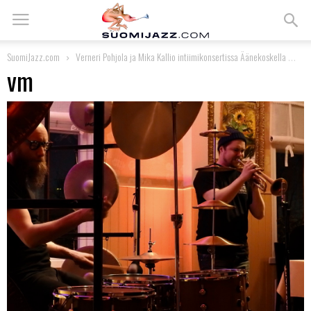
SuomiJazz.com
Verneri Pohjola ja Mika Kallio intiimikonsertissa Äänekoskella
vm
vm