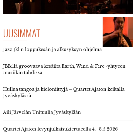
UUSIMMAT
Jazz Jkl:n loppukesän ja alkusyksyn ohjelma
JBB:llä groovaava kesäilta Earth, Wind & Fire -yhtyeen
musiikin tahdissa
Hullua tangoa ja kieloniittyjä – Quartet Ajaton keikalla
Jyväskylässä
Aili Järvelän Unituulia Jyväskylään
Quartet Ajaton levynjulkaisukiertueella 4.–8.5.2026